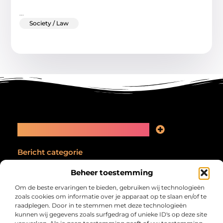
...
Society / Law
Main Links
Linkbuilding kopen: slimme zet of recept voor problemen?
Geld online verdienen: kansen, valkuilen en een eerlijk plan
Bericht categorie
Beheer toestemming
Om de beste ervaringen te bieden, gebruiken wij technologieën
zoals cookies om informatie over je apparaat op te slaan en/of te
raadplegen. Door in te stemmen met deze technologieën
kunnen wij gegevens zoals surfgedrag of unieke ID's op deze site