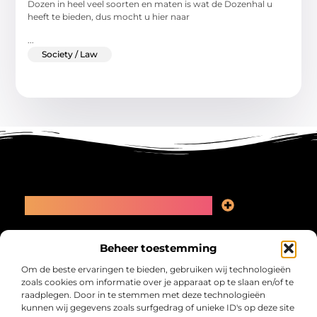
Dozen in heel veel soorten en maten is wat de Dozenhal u
heeft te bieden, dus mocht u hier naar
...
Society / Law
Main Links
Linkbuilding kopen: slimme zet of recept voor problemen?
Geld online verdienen: kansen, valkuilen en een eerlijk plan
Bericht categorie
Beheer toestemming
Om de beste ervaringen te bieden, gebruiken wij technologieën
zoals cookies om informatie over je apparaat op te slaan en/of te
raadplegen. Door in te stemmen met deze technologieën
kunnen wij gegevens zoals surfgedrag of unieke ID's op deze site