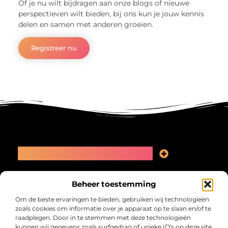
Of je nu wilt bijdragen aan onze blogs of nieuwe
perspectieven wilt bieden, bij ons kun je jouw kennis
delen en samen met anderen groeien.
Registreer nu
Main Links
Linkbuilding kopen: slimme zet of recept voor problemen?
Geld online verdienen: kansen, valkuilen en een eerlijk plan
Bericht categorie
Beheer toestemming
Om de beste ervaringen te bieden, gebruiken wij technologieën
zoals cookies om informatie over je apparaat op te slaan en/of te
raadplegen. Door in te stemmen met deze technologieën
kunnen wij gegevens zoals surfgedrag of unieke ID's op deze site