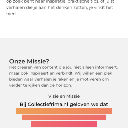
op zoek bent naar inspiratie, praktische tips, of juist
verhalen die je aan het denken zetten, je vindt het
hier!
Onze Missie?
Het creëren van content die jou niet alleen informeert,
maar ook inspireert en verbindt. Wij willen een plek
bieden waar verhalen je raken en je motiveren om
verder te kijken dan de horizon.
Visie en Missie
Bij Collectiefrima.nl geloven we dat
verhalen de kracht hebben om ons te
verbinden en ons dagelijks leven
betekenisvoller te maken.