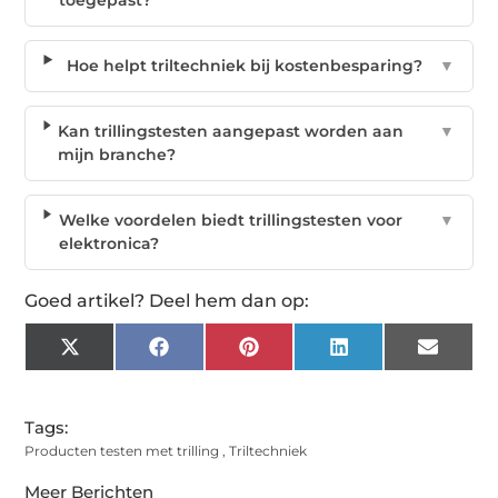
toegepast?
Hoe helpt triltechniek bij kostenbesparing?
▼
Kan trillingstesten aangepast worden aan
▼
mijn branche?
Welke voordelen biedt trillingstesten voor
▼
elektronica?
Goed artikel? Deel hem dan op:
X
Facebook
Pinterest
LinkedIn
Email
(Twitter)
Tags:
Producten testen met trilling
,
Triltechniek
Meer Berichten