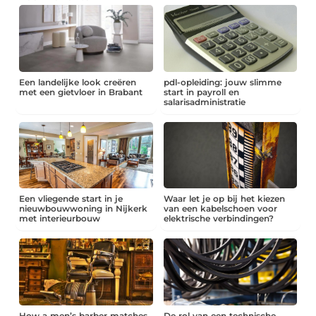
Een landelijke look creëren
pdl-opleiding: jouw slimme
met een gietvloer in Brabant
start in payroll en
salarisadministratie
Een vliegende start in je
Waar let je op bij het kiezen
nieuwbouwwoning in Nijkerk
van een kabelschoen voor
met interieurbouw
elektrische verbindingen?
How a men’s barber matches
De rol van een technische