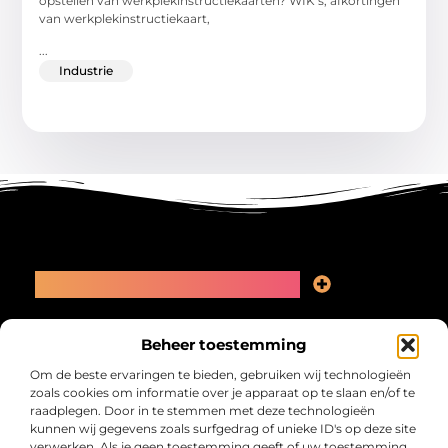
opstellen van werkplekinstructiekaarten? WIK’s, afkortingen
van werkplekinstructiekaart,
...
Industrie
Main Links
Linkbuilding kopen: slimme zet of recept voor problemen?
Geld online verdienen: kansen, valkuilen en een eerlijk plan
Bericht categorie
Beheer toestemming
Om de beste ervaringen te bieden, gebruiken wij technologieën
zoals cookies om informatie over je apparaat op te slaan en/of te
raadplegen. Door in te stemmen met deze technologieën
kunnen wij gegevens zoals surfgedrag of unieke ID's op deze site
verwerken. Als je geen toestemming geeft of uw toestemming