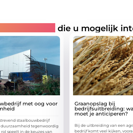
rde artikelen
die u mogelijk in
wbedrijf met oog voor
Graanopslag bij
mheid
bedrijfsuitbreiding: w
moet je anticiperen?
strevend staalbouwbedrijf
Bij de uitbreiding van een agr
at duurzaamheid tegenwoordig
bedrijf komt veel kijken, vooral
 rol speelt in de keuzes van