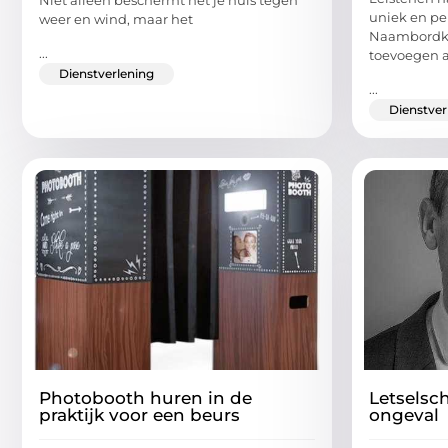
Niet alleen beschermt het je huis tegen
uniek en pe
weer en wind, maar het
Naambordkop
...
toevoegen 
Dienstverlening
...
Dienstver
Photobooth huren in de
Letselsc
praktijk voor een beurs
ongeval