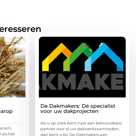
teresseren
De Dakmakers: Dé specialist
aarop
voor uw dakprojecten
Als u op zoek bent naar een betrouwbare
arisch
partner voor al uw dakwerkzaamheden,
 als het
dan bent u bij De Dakmakers aan