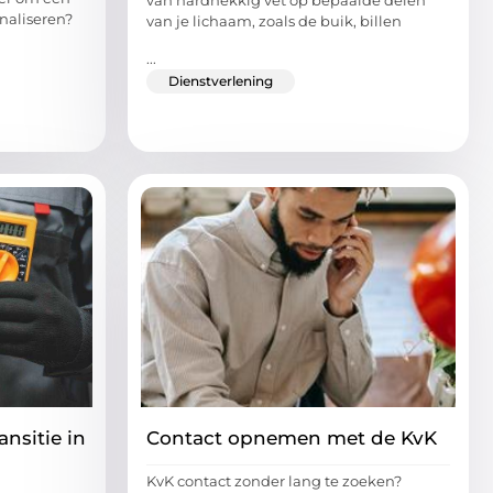
van hardnekkig vet op bepaalde delen
naliseren?
van je lichaam, zoals de buik, billen
...
Dienstverlening
nsitie in
Contact opnemen met de KvK
KvK contact zonder lang te zoeken?