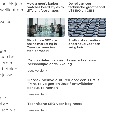
n. Als je dit
How a men’s barber
De rol van een
matches beard styles to
technische groothandel
 wellicht een
different face shapes
bij MRO en OEM
 welke
Structurele SEO die
Snelle dakreparatie en
online marketing in
onderhoud voor een
Deventer meetbaar
veilig huis
lgen
sterker maakt
n kan het
De voordelen van een tweede taal voor
ernemer
persoonlijke ontwikkeling
t betalen
Lees verder »
r jouw
Ontdek nieuwe culturen door een Cursus
Frans te volgen en Jezelf ontwikkelen
serieus te nemen
Lees verder »
eur
l en
Technische SEO voor beginners
sch, via
Lees verder »