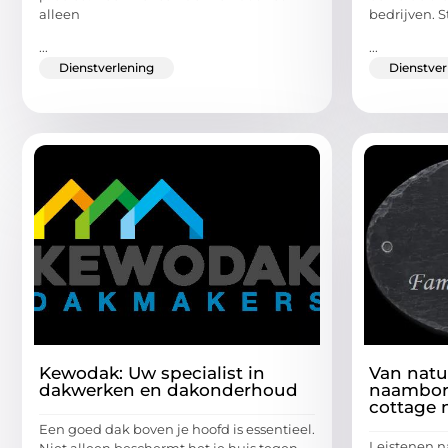
alleen
bedrijven. St
...
...
Dienstverlening
Dienstver
Kewodak: Uw specialist in
Van natuu
dakwerken en dakonderhoud
naambord
cottage 
Een goed dak boven je hoofd is essentieel.
Leistenen 