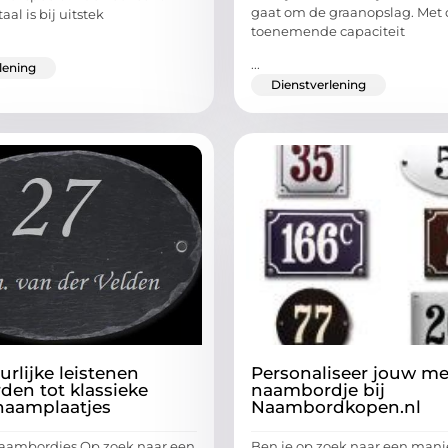
gaat om de graanopslag. Met 
aal is bij uitstek
toenemende capaciteit
...
lening
Dienstverlening
rlijke leistenen
Personaliseer jouw m
en tot klassieke
naambordje bij
naamplaatjes
Naambordkopen.nl
naambordjes Op zoek naar een
Ben je op zoek naar een man