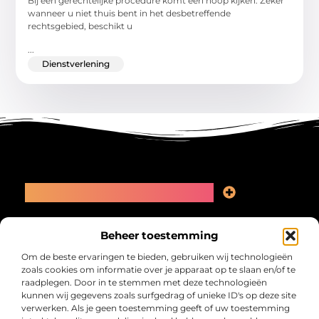
Bij een gerechtelijke procedure komt een hoop kijken. Zeker
wanneer u niet thuis bent in het desbetreffende
rechtsgebied, beschikt u
...
Dienstverlening
Main Links
Linkbuilding kopen: slimme zet of recept voor problemen?
Geld online verdienen: kansen, valkuilen en een eerlijk plan
Bericht categorie
Beheer toestemming
Om de beste ervaringen te bieden, gebruiken wij technologieën
zoals cookies om informatie over je apparaat op te slaan en/of te
raadplegen. Door in te stemmen met deze technologieën
kunnen wij gegevens zoals surfgedrag of unieke ID's op deze site
verwerken. Als je geen toestemming geeft of uw toestemming