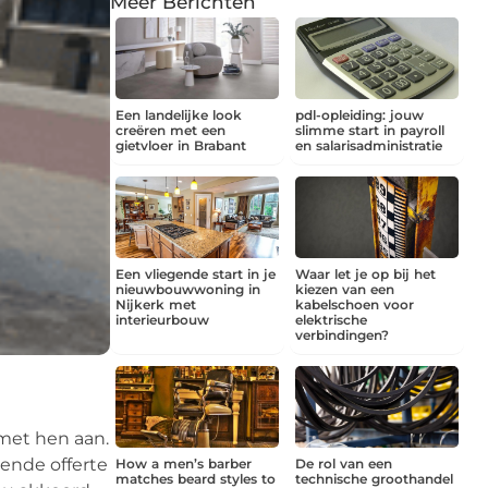
Meer Berichten
Een landelijke look
pdl-opleiding: jouw
creëren met een
slimme start in payroll
gietvloer in Brabant
en salarisadministratie
Een vliegende start in je
Waar let je op bij het
nieuwbouwwoning in
kiezen van een
Nijkerk met
kabelschoen voor
interieurbouw
elektrische
verbindingen?
 met hen aan.
vende offerte
How a men’s barber
De rol van een
matches beard styles to
technische groothandel