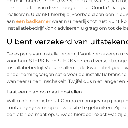
op te kunnen stellen. U weet zo exact waar u aan toe
met het plan van deze loodgieter uit Gouda? Dan ga
realiseren. U denkt hierbij bijvoorbeeld aan een nieu
aan
een badkamer
waarin u heerlijk tot rust kunt k
Installatiebedrijf Vonk adviseren u graag om tot de 
U bent verzekerd van uitstekend
De experts van Installatiebedrijf Vonk verzekeren u va
voor hun. STERKIN en STERK voeren diverse strenge co
Installatiebedrijf Vonk te allen tijde kwalitatief goe
ondernemingsorganisatie voor de installatiebranche en 
wanneer u hen inschakelt. Twijfel dus niet langer en 
Laat een plan op maat opstellen
Wilt u dé loodgieter uit Gouda en omgeving graag 
contactgegevens op de website te gebruiken. Zij ho
een plan op maat op. U weet hierdoor exact wat zij bi