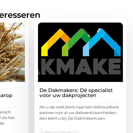
teresseren
De Dakmakers: Dé specialist
aarop
voor uw dakprojecten
Als u op zoek bent naar een betrouwbare
arisch
partner voor al uw dakwerkzaamheden,
 als het
dan bent u bij De Dakmakers aan
de
...