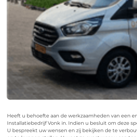
Heeft u behoefte aan de werkzaamheden van een erv
Installatiebedrijf Vonk in. Indien u besluit om deze s
U bespreekt uw wensen en zij bekijken de te verbouw