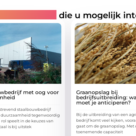
rde artikelen
die u mogelijk in
wbedrijf met oog voor
Graanopslag bij
mheid
bedrijfsuitbreiding: w
moet je anticiperen?
strevend staalbouwbedrijf
Bij de uitbreiding van een agr
at duurzaamheid tegenwoordig
bedrijf komt veel kijken, vooral
 rol speelt in de keuzes van
gaat om de graanopslag. Met 
aal is bij uitstek
toenemende capaciteit