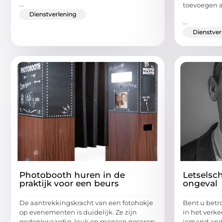
...
toevoegen 
Dienstverlening
...
Dienstver
Photobooth huren in de
Letselsc
praktijk voor een beurs
ongeval
De aantrekkingskracht van een fotohokje
Bent u betr
op evenementen is duidelijk. Ze zijn
in het verke
gedenkwaardig, leuk en mensen poseren
iemand ande