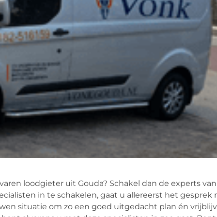
aren loodgieter uit Gouda? Schakel dan de experts van
pecialisten in te schakelen, gaat u allereerst het gesprek
en situatie om zo een goed uitgedacht plan én vrijblij