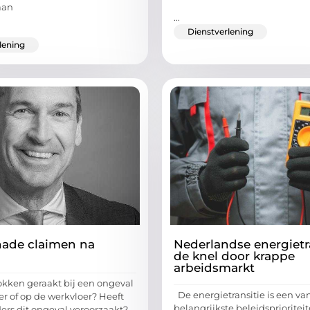
aan
...
Dienstverlening
lening
hade claimen na
Nederlandse energietra
de knel door krappe
arbeidsmarkt
okken geraakt bij een ongeval
De energietransitie is een va
er of op de werkvloer? Heeft
belangrijkste beleidspriorite
rs dit ongeval veroorzaakt?