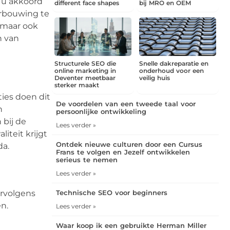
t u akkoord
different face shapes
bij MRO en OEM
erbouwing te
, maar ook
n van
Structurele SEO die
Snelle dakreparatie en
online marketing in
onderhoud voor een
Deventer meetbaar
veilig huis
sterker maakt
ties doen dit
De voordelen van een tweede taal voor
n
persoonlijke ontwikkeling
 bij de
Lees verder »
iteit krijgt
Ontdek nieuwe culturen door een Cursus
da.
Frans te volgen en Jezelf ontwikkelen
serieus te nemen
Lees verder »
ervolgens
Technische SEO voor beginners
en.
Lees verder »
Waar koop ik een gebruikte Herman Miller