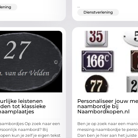
...
lening
Dienstverlening
rlijke leistenen
Personaliseer jouw m
en tot klassieke
naambordje bij
naamplaatjes
Naambordkopen.nl
naambordjes Op zoek naar een
Ben je op zoek naar een man
rsoonlijk naambord? Bij
messing naambordje te perso
en kun je zelf je eigen tekst
Dan ben je hier aan het juiste