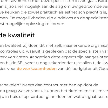
 bent alvorens u met deze specialisten in zee gaat. Ben
an zij zo snel mogelijk aan de slag om uw gedroomde v
we keuken die zowel praktisch als esthetisch prachtig is
omen. De mogelijkheden zijn eindeloos en de specialiste
best mogelijke oplossing te komen.
e kwaliteit
n kwaliteit. Zij doen dit niet zelf, maar erkende organisa
ntroles uit, waaruit is gebleken dat de specialisten va
d werk verrichten. Aangezien deze experts zijn aangesloten
bij de SEI, weet u nog zekerder dat u te allen tijde kwal
kies voor
de werkzaamheden
van dé loodgieter uit Gou
inschakelen? Neem dan contact met hen op door de
ren graag wat ze voor u kunnen betekenen en stellen v
j u in huis of op kantoor gaan doen en wat dit gaat kost