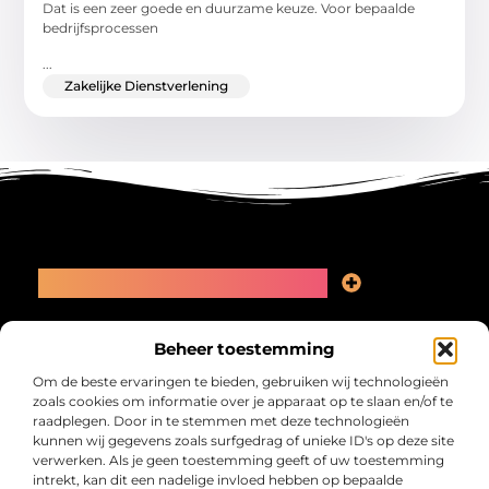
Dat is een zeer goede en duurzame keuze. Voor bepaalde
bedrijfsprocessen
...
Zakelijke Dienstverlening
Main Links
Linkbuilding kopen: slimme zet of recept voor problemen?
Geld online verdienen: kansen, valkuilen en een eerlijk plan
Bericht categorie
Beheer toestemming
Om de beste ervaringen te bieden, gebruiken wij technologieën
zoals cookies om informatie over je apparaat op te slaan en/of te
raadplegen. Door in te stemmen met deze technologieën
kunnen wij gegevens zoals surfgedrag of unieke ID's op deze site
verwerken. Als je geen toestemming geeft of uw toestemming
intrekt, kan dit een nadelige invloed hebben op bepaalde