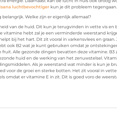
xtra energie. Daarnaast kan de lucht in huis ook droog 
sana luchtbevochtiger
kun je dit probleem tegengaan.
elangrijk. Welke zijn er eigenlijk allemaal?
eid van de huid. Dit kun je terugvinden in vette vis en 
ze vitamine hebt zal je een verminderde weerstand krijg
pt bij het hart. Dit zit vooral in varkensvlees en graan.
 hebt ook B2 wat je kunt gebruiken omdat je ontstekinge
n fruit. Alle gezonde dingen bevatten deze vitamine. B3 zi
ezonde huid en de werking van het zenuwstelsel. Vitami
dingsmiddelen. Als je weerstand wat minder is kun je br
oed voor de groei en sterke botten. Het zit vooral in vette
els omdat er vitamine E in zit. Dit is goed voro de weers