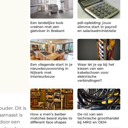
Een landelijke look
pdl-opleiding: jouw
creëren met een
slimme start in payroll
gietvloer in Brabant
en salarisadministratie
Een vliegende start in je
Waar let je op bij het
nieuwbouwwoning in
kiezen van een
Nijkerk met
kabelschoen voor
interieurbouw
elektrische
verbindingen?
uder. Dit is
How a men’s barber
De rol van een
arnaast is
matches beard styles to
technische groothandel
 door een
different face shapes
bij MRO en OEM