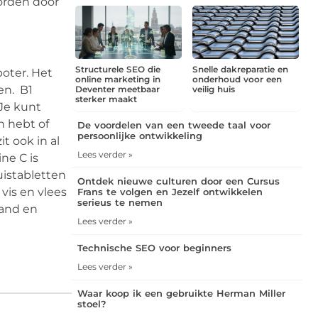
worden door
Structurele SEO die
Snelle dakreparatie en
boter. Het
online marketing in
onderhoud voor een
en. B1
Deventer meetbaar
veilig huis
sterker maakt
 Je kunt
n hebt of
De voordelen van een tweede taal voor
persoonlijke ontwikkeling
t ook in al
Lees verder »
ne C is
uistabletten
Ontdek nieuwe culturen door een Cursus
 vis en vlees
Frans te volgen en Jezelf ontwikkelen
serieus te nemen
tand en
Lees verder »
Technische SEO voor beginners
Lees verder »
Waar koop ik een gebruikte Herman Miller
stoel?