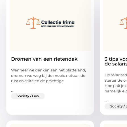
Dromen van een rietendak
3 tips vo
de salari
Wanneer we denken aan het platteland,
De salarisad
dromen we weg bij de mooie natuur, de
startende o
rust en stilte en de prachtige
Hoe pak je d
...
namelijk ei
Society / Law
...
Society /