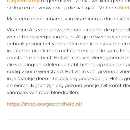
Daglichtlamp
te gebruiken. Dit blauwe licht geeft e
de kou en de verwarming die aan gaat. Met een
Medi
Maar een goede inname van vitaminen is dus ook erg b
Vitamine A is voor de weerstand, groei en de gezondh
wordt toegevoegd aan boter. Als je te weinig van de
gebruik je voor het verbranden van koolhydraten en hel
irritatie en problemen met concentratie krijgen. Je
constant moe bent. Het zit in zuivel, vlees, groente e
die voedingsmiddelen. Je hebt het nodig voor een g
nodig v oor e weerstand. Het zit in veel gezonde voe
in je drankje doen. D is ook erg goed voor je. Het is g
en eieren. Noten zijn erg gezond voor je. Dit komt de
aanmaak van rode bloedcellen.
https://shopvoorgezondheid.nl/