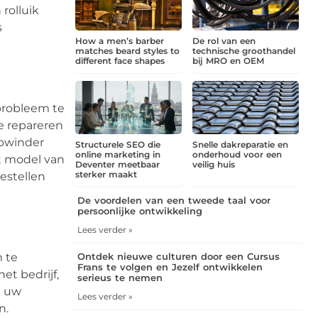
rolluik
s
How a men’s barber
De rol van een
matches beard styles to
technische groothandel
different face shapes
bij MRO en OEM
probleem te
te repareren
opwinder
Structurele SEO die
Snelle dakreparatie en
online marketing in
onderhoud voor een
et model van
Deventer meetbaar
veilig huis
sterker maakt
estellen
De voordelen van een tweede taal voor
persoonlijke ontwikkeling
Lees verder »
m te
Ontdek nieuwe culturen door een Cursus
Frans te volgen en Jezelf ontwikkelen
et bedrijf,
serieus te nemen
m uw
Lees verder »
n.