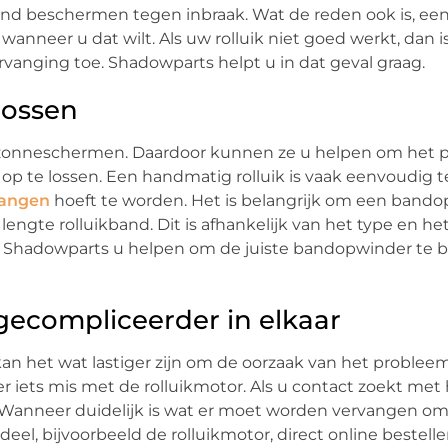
and beschermen tegen inbraak. Wat de reden ook is, een 
wanneer u dat wilt. Als uw rolluik niet goed werkt, dan i
vanging toe. Shadowparts helpt u in dat geval graag.
lossen
en zonneschermen. Daardoor kunnen ze u helpen om het 
 op te lossen. Een handmatig rolluik is vaak eenvoudig 
vangen
hoeft te worden. Het is belangrijk om een band
 lengte rolluikband. Dit is afhankelijk van het type en h
van Shadowparts u helpen om de juiste bandopwinder te b
 gecompliceerder in elkaar
kan het wat lastiger zijn om de oorzaak van het problee
er iets mis met de rolluikmotor. Als u contact zoekt met h
e. Wanneer duidelijk is wat er moet worden vervangen o
el, bijvoorbeeld de rolluikmotor, direct online bestelle