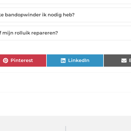
ke bandopwinder ik nodig heb?
f mijn rolluik repareren?
Pinterest
LinkedIn