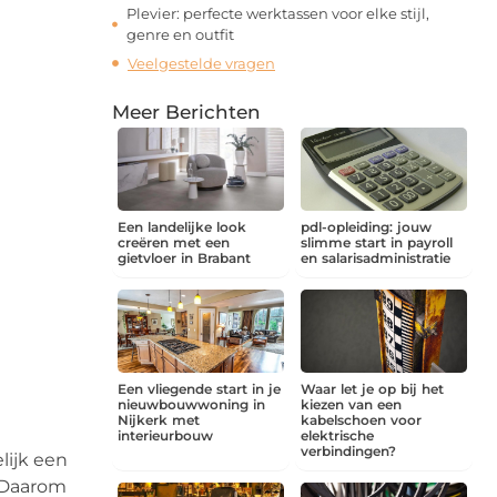
Plevier: perfecte werktassen voor elke stijl,
genre en outfit
Veelgestelde vragen
Meer Berichten
Een landelijke look
pdl-opleiding: jouw
creëren met een
slimme start in payroll
gietvloer in Brabant
en salarisadministratie
Een vliegende start in je
Waar let je op bij het
nieuwbouwwoning in
kiezen van een
Nijkerk met
kabelschoen voor
interieurbouw
elektrische
verbindingen?
lijk een
. Daarom