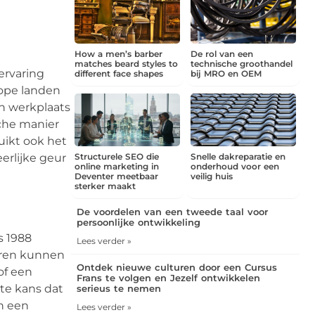
How a men’s barber
De rol van een
matches beard styles to
technische groothandel
 ervaring
different face shapes
bij MRO en OEM
kope landen
en werkplaats
sche manier
uikt ook het
erlijke geur
Structurele SEO die
Snelle dakreparatie en
online marketing in
onderhoud voor een
Deventer meetbaar
veilig huis
sterker maakt
De voordelen van een tweede taal voor
persoonlijke ontwikkeling
s 1988
Lees verder »
heren kunnen
Ontdek nieuwe culturen door een Cursus
of een
Frans te volgen en Jezelf ontwikkelen
ote kans dat
serieus te nemen
an een
Lees verder »