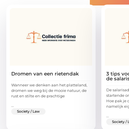
Gerelatee
Dromen van een rietendak
3 tips vo
de salari
Wanneer we denken aan het platteland,
De salarisad
dromen we weg bij de mooie natuur, de
startende o
rust en stilte en de prachtige
Hoe pak je d
...
namelijk ei
Society / Law
...
Society /