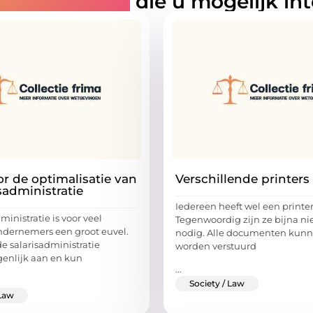
rde artikelen
die u mogelijk in
or de optimalisatie van
Verschillende printers
sadministratie
Iedereen heeft wel een printer
ministratie is voor veel
Tegenwoordig zijn ze bijna ni
ndernemers een groot euvel.
nodig. Alle documenten kunn
e salarisadministratie
worden verstuurd
genlijk aan en kun
...
Society / Law
 Law