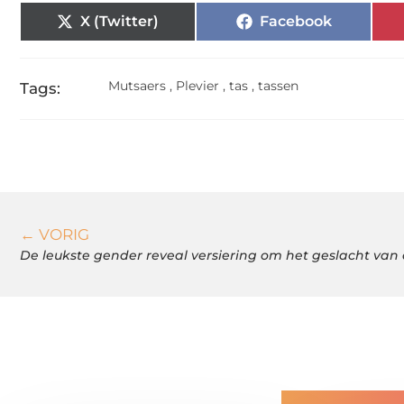
X (Twitter)
Facebook
Mutsaers
,
Plevier
,
tas
,
tassen
Tags:
← VORIG
De leukste gender reveal versiering om het geslacht va