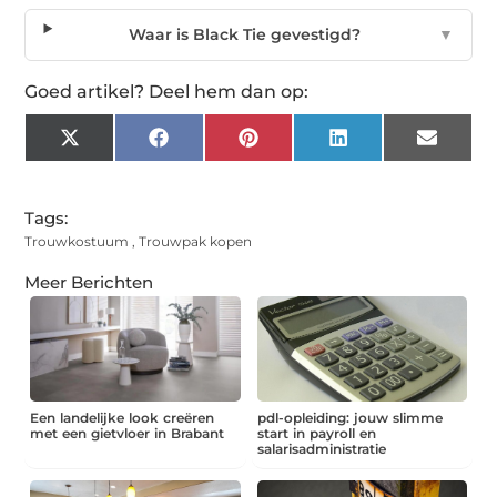
Waar is Black Tie gevestigd?
▼
Goed artikel? Deel hem dan op:
X
Facebook
Pinterest
LinkedIn
Email
(Twitter)
Tags:
Trouwkostuum
,
Trouwpak kopen
Meer Berichten
Een landelijke look creëren
pdl-opleiding: jouw slimme
met een gietvloer in Brabant
start in payroll en
salarisadministratie