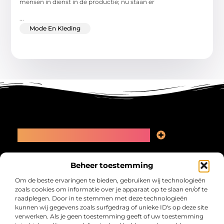
mensen in dienst in de productie; nu staan er
...
Mode En Kleding
Main Links
Linkbuilding kopen: slimme zet of recept voor problemen?
Geld online verdienen: kansen, valkuilen en een eerlijk plan
Bericht categorie
Beheer toestemming
Om de beste ervaringen te bieden, gebruiken wij technologieën
zoals cookies om informatie over je apparaat op te slaan en/of te
raadplegen. Door in te stemmen met deze technologieën
kunnen wij gegevens zoals surfgedrag of unieke ID's op deze site
verwerken. Als je geen toestemming geeft of uw toestemming