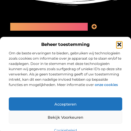
Main Links
Linkbuilding kopen: slimme zet of recept voor problemen?
Geld online verdienen: kansen, valkuilen en een eerlijk plan
Bericht categorie
Beheer toestemming
Om de beste ervaringen te bieden, gebruiken wij technologieën
zoals cookies om informatie over je apparaat op te slaan en/of te
raadplegen. Door in te stemmen met deze technologieën
kunnen wij gegevens zoals surfgedrag of unieke ID's op deze site
verwerken. Als je geen toestemming geeft of uw toestemming
intrekt, kan dit een nadelige invloed hebben op bepaalde
functies en mogelijkheden. Meer informatie over
onze cookies
Collectiefrima.nl – Jouw verzameling van
inspirerende verhalen.
Ontdek blogs en artikelen over alles wat het dagelijks leven boeiend
maakt.
Accepteren
@2025 All Right Reserved. Design by
www.collectiefrima.nl.
Bekijk Voorkeuren
Cookiebeleid