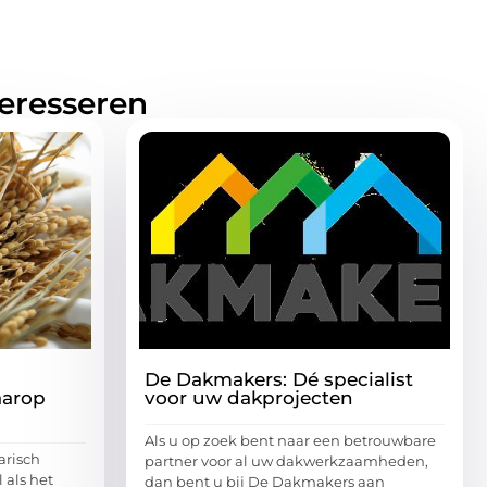
teresseren
De Dakmakers: Dé specialist
aarop
voor uw dakprojecten
Als u op zoek bent naar een betrouwbare
arisch
partner voor al uw dakwerkzaamheden,
 als het
dan bent u bij De Dakmakers aan