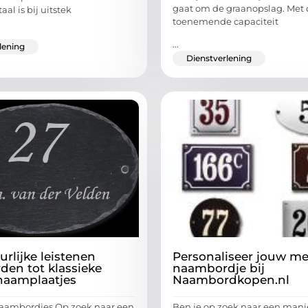
gaat om de graanopslag. Met 
aal is bij uitstek
toenemende capaciteit
...
lening
Dienstverlening
rlijke leistenen
Personaliseer jouw m
en tot klassieke
naambordje bij
naamplaatjes
Naambordkopen.nl
naambordjes Op zoek naar een
Ben je op zoek naar een man