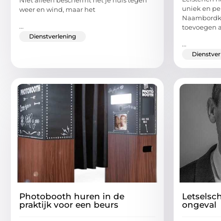
Niet alleen beschermt het je huis tegen
uniek en pe
weer en wind, maar het
Naambordkop
...
toevoegen 
Dienstverlening
...
Dienstver
Photobooth huren in de
Letselsc
praktijk voor een beurs
ongeval