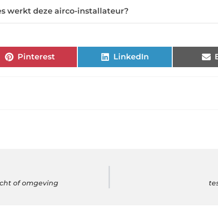
es werkt deze airco-installateur?
Pinterest
LinkedIn
echt of omgeving
te