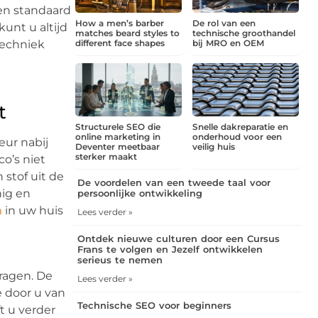
en standaard
How a men’s barber
De rol van een
unt u altijd
matches beard styles to
technische groothandel
techniek
different face shapes
bij MRO en OEM
t
Structurele SEO die
Snelle dakreparatie en
online marketing in
onderhoud voor een
eur nabij
Deventer meetbaar
veilig huis
sterker maakt
o’s niet
stof uit de
De voordelen van een tweede taal voor
nig en
persoonlijke ontwikkeling
n
in uw huis
Lees verder »
Ontdek nieuwe culturen door een Cursus
Frans te volgen en Jezelf ontwikkelen
serieus te nemen
vragen. De
Lees verder »
e door u van
Technische SEO voor beginners
t u verder