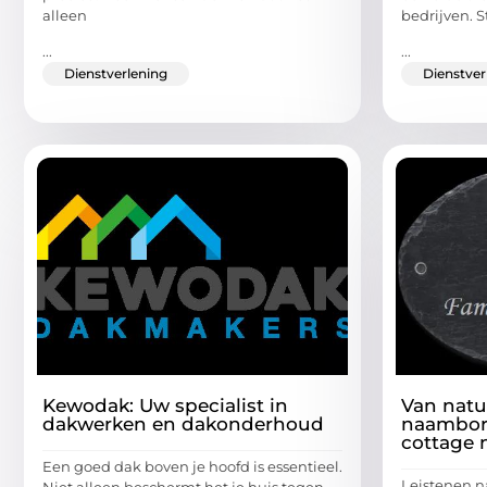
alleen
bedrijven. St
...
...
Dienstverlening
Dienstver
Kewodak: Uw specialist in
Van natuu
dakwerken en dakonderhoud
naambord
cottage 
Een goed dak boven je hoofd is essentieel.
Leistenen 