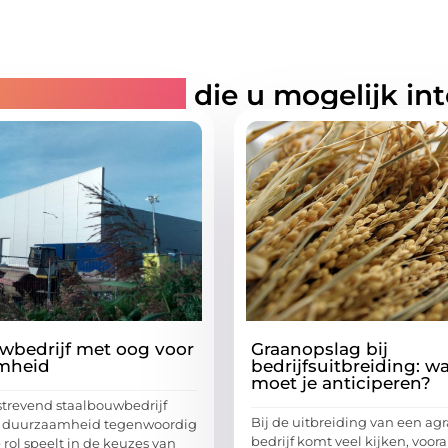
rde artikelen
die u mogelijk in
wbedrijf met oog voor
Graanopslag bij
mheid
bedrijfsuitbreiding: w
moet je anticiperen?
strevend staalbouwbedrijf
Bij de uitbreiding van een agr
at duurzaamheid tegenwoordig
bedrijf komt veel kijken, vooral
 rol speelt in de keuzes van