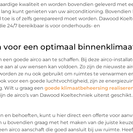
gwaardige kwaliteit en worden bovendien geleverd met e
og lang kunt genieten van uw airconditioning. Bovendien k
ud toe is of zelfs gerepareerd moet worden. Dawood Koel
die 24/7 bereikbaar is voor onderhouds- en
n voor een optimaal binnenklimaa
een goede airco aan te schaffen. Bij deze airco-installat
e aan al uw wensen kan voldoen. Zo zijn de nieuwste airc
worden ze nu ook gebruikt om ruimtes te verwarmen en 
ook voor een goede luchtvochtigheid, zijn ze energiezui
. Wilt u graag een
goede klimaatbeheersing realisere
zijn de airco’s van Dawood Koeltechniek uiterst geschikt.
n en behoeften, kunt u hier direct een offerte voor aan
pen u bovendien graag met het maken van de juiste keuz
en airco aanschaft die goed aansluit bij uw ruimte. Heef