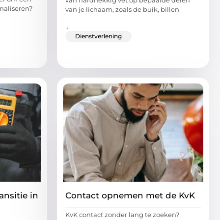
van hardnekkig vet op bepaalde delen
naliseren?
van je lichaam, zoals de buik, billen
...
Dienstverlening
nsitie in
Contact opnemen met de KvK
KvK contact zonder lang te zoeken?