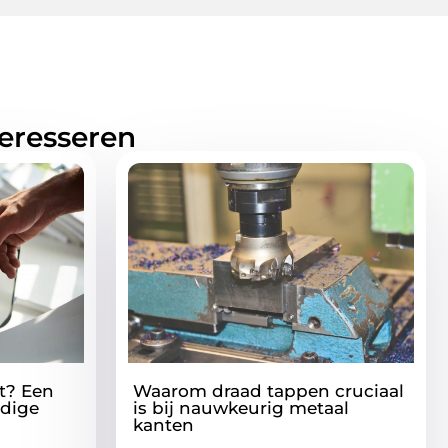
teresseren
ht? Een
Waarom draad tappen cruciaal
jdige
is bij nauwkeurig metaal
kanten