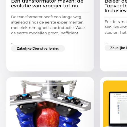
Een transformator maken: de
Beleef d
evolutie van vroeger tot nu
Topvoetb
Inclusiev
De transformator heeft een lange weg
Er is iets 
afgelegd sinds de eerste experimenten
een live voe
met elektromagnetische inductie. Waar
stadion, he
de eerste modellen groot, inefficiënt
...
...
Zakelijke
Zakelijke Dienstverlening