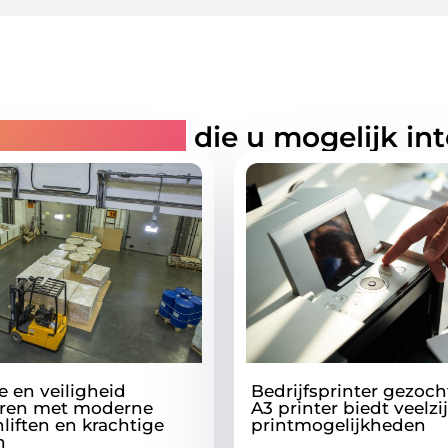
rde artikelen
die u mogelijk in
ie en veiligheid
Bedrijfsprinter gezoc
ren met moderne
A3 printer biedt veelzi
liften en krachtige
printmogelijkheden
n