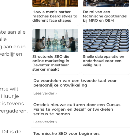
How a men’s barber
De rol van een
matches beard styles to
technische groothandel
different face shapes
bij MRO en OEM
te aan alle
lle
g aan en in
erblijf en
Structurele SEO die
Snelle dakreparatie en
online marketing in
onderhoud voor een
Deventer meetbaar
veilig huis
sterker maakt
De voordelen van een tweede taal voor
persoonlijke ontwikkeling
mte wilt
Lees verder »
 Huur je
 is tevens
Ontdek nieuwe culturen door een Cursus
Frans te volgen en Jezelf ontwikkelen
 vergaderen.
serieus te nemen
Lees verder »
Dit is de
Technische SEO voor beginners