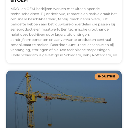
en OEM
MRO- en OEM-bedrijven werken met uiteenlopende
technische eisen. Bij onderhoud, reparatie en revisie draait het
om snelle beschikbaarheid, terwijl machinebouwers juist
behoefte hebben aan betrouwbare onderdelen die passen bij
serieproductie en maatwerk. Een technische groothandel
helpt deze bedrijven door lagers, afdichtingen,
aandrijfcomponenten en aanverwante producten centraal
beschikbaar te maken. Daardoor kunt u sneller schakelen bij
vervanging, storingen of nieuwe technische toepassingen.
Ebele Schiedam is gevestigd in Schiedam, nabij Rotterdam, en
INDUSTRIE