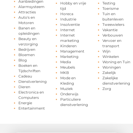
Aanbiedingen
Hobby en vrije
Testing
Alarmsysteem
tijd
Toerisme
Attracties
Horeca
Tuin en
Auto's en
Industrie
buitenleven
Motoren
Insolventie
Tweewielers
Banen en
Internet
Vakantie
opleidingen
Internet
Verbouwen
Beauty en
marketing
Vervoer en
verzorging
Kinderen
transport
Bedrijven
Management
Wijn
Bloemen
Marketing
Winkelen
Blog
Media
Woning en Tuin
Boeken en
Meubels
Woningen
Tijdschriften
MKB
Zakelijk
Cadeau
Mode en
Zakelijke
Dienstverlening
Kleding
dienstverlening
Dieren
Muziek
Zorg
Electronica en
Onderwijs
Computers
Particuliere
Energie
dienstverlening
Entertainment