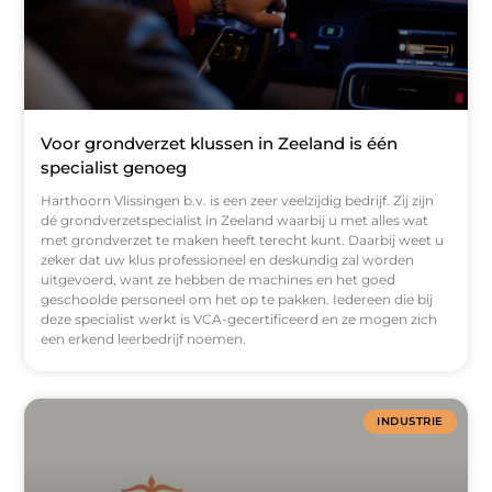
Voor grondverzet klussen in Zeeland is één
specialist genoeg
Harthoorn Vlissingen b.v. is een zeer veelzijdig bedrijf. Zij zijn
dé grondverzetspecialist in Zeeland waarbij u met alles wat
met grondverzet te maken heeft terecht kunt. Daarbij weet u
zeker dat uw klus professioneel en deskundig zal worden
uitgevoerd, want ze hebben de machines en het goed
geschoolde personeel om het op te pakken. Iedereen die bij
deze specialist werkt is VCA-gecertificeerd en ze mogen zich
een erkend leerbedrijf noemen.
INDUSTRIE