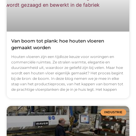
Van boom tot plank: hoe houten vloeren
gemaakt worden
Houten vloeren zijn een tijdloze keuze voor woningen en
commerciële ruimtes. Ze stralen warmte, elegantie en
duurzaamheid uit, waardoor ze geliefd zijn bij velen. Maar hoe
wordt een houten vloer eigenlijk gemaakt? Het proces begint
bij de bron: de boom. In deze blog nemen we je mee in elke
stap van het productieproces, van het kappen van bomen tot
de prachtige vloerplanken die je in je huis legt. Het kappen
INDUSTRIE