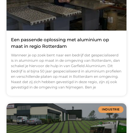
Een passende oplossing met aluminium op
maat in regio Rotterdam
Wanneer je op zoek bent naar een bedrijf dat gespecialiseerd
is in aluminium op maat in de omgeving van Rotterdam, dan
schakel je hiervoor de hulp in van Garfield Aluminium. Dit
bedrijf is al bijna 50 jaar gespecialiseerd in aluminium profielen
en verschillende platen op maat in Rotterdam en omgeving.
Naast dat zij zich hebben gevestigd in deze regio, zijn zij ook
gevestigd in de omgeving van Nijmegen. Ben je
INDUSTRIE