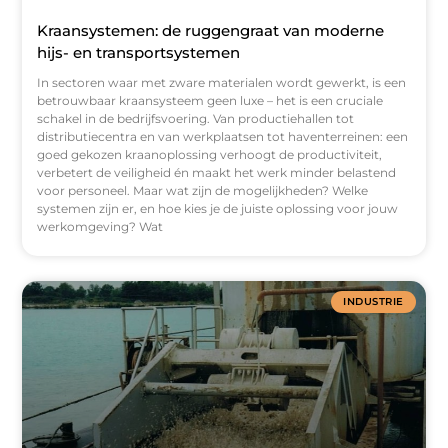
Kraansystemen: de ruggengraat van moderne
hijs- en transportsystemen
In sectoren waar met zware materialen wordt gewerkt, is een
betrouwbaar kraansysteem geen luxe – het is een cruciale
schakel in de bedrijfsvoering. Van productiehallen tot
distributiecentra en van werkplaatsen tot haventerreinen: een
goed gekozen kraanoplossing verhoogt de productiviteit,
verbetert de veiligheid én maakt het werk minder belastend
voor personeel. Maar wat zijn de mogelijkheden? Welke
systemen zijn er, en hoe kies je de juiste oplossing voor jouw
werkomgeving? Wat
INDUSTRIE