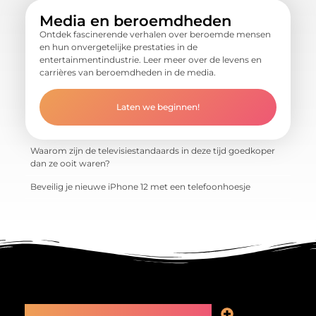
Media en beroemdheden
Ontdek fascinerende verhalen over beroemde mensen
en hun onvergetelijke prestaties in de
entertainmentindustrie. Leer meer over de levens en
carrières van beroemdheden in de media.
Laten we beginnen!
Waarom zijn de televisiestandaards in deze tijd goedkoper
dan ze ooit waren?
Beveilig je nieuwe iPhone 12 met een telefoonhoesje
Main Links