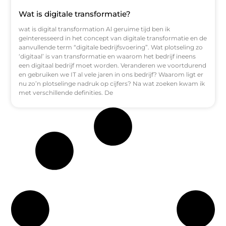
Wat is digitale transformatie?
wat is digital transformation Al geruime tijd ben ik
geïnteresseerd in het concept van digitale transformatie en de
aanvullende term “digitale bedrijfsvoering”. Wat plotseling zo
‘digitaal’ is van transformatie en waarom het bedrijf ineens
een digitaal bedrijf moet worden. Veranderen we voortdurend
en gebruiken we IT al vele jaren in ons bedrijf? Waarom ligt er
nu zo’n plotselinge nadruk op cijfers? Na wat zoeken kwam ik
met verschillende definities. De