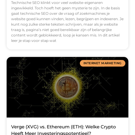
Technische SEO klinkt voor veel website-eigenaren
ingewikkeld. Toch hoeft het geen mysterie te zijn. In de basis
gaat technische SEO over de vraag of zoekmachines je
website goed kunnen vinden, lezen, begrijpen en indexeren. Je
kunt nog zulke sterke teksten schrijven, maar als je website
traag is, pagina’s niet goed bereikbaar zijn of belangrijke
content wordt geblokkeerd, loop je kansen mis. In dit artikel
leer je stap voor stap wat
INTERNET MARKETING
Verge (XVG) vs. Ethereum (ETH): Welke Crypto
Heeft Meer Investeringspotentieel?