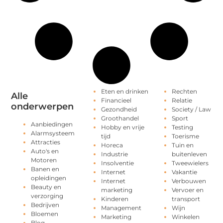
Eten en drinken
Rechten
Alle
Financieel
Relatie
onderwerpen
Gezondheid
Society / Law
Groothandel
Sport
Aanbiedingen
Hobby en vrije
Testing
Alarmsysteem
tijd
Toerisme
Attracties
Horeca
Tuin en
Auto's en
Industrie
buitenleven
Motoren
Insolventie
Tweewielers
Banen en
Internet
Vakantie
opleidingen
Internet
Verbouwen
Beauty en
marketing
Vervoer en
verzorging
Kinderen
transport
Bedrijven
Management
Wijn
Bloemen
Marketing
Winkelen
Blog