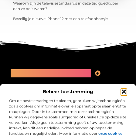
Waarom zijn de televisiestandaards in deze tijd goedkoper
dan ze ooit waren?
Beveilig je nieuwe iPhone 12 met een telefoonhoesje
Main Links
Linkbuilding kopen: slimme zet of recept voor problemen?
Geld online verdienen: kansen, valkuilen en een eerlijk plan
Bericht categorie
Beheer toestemming
Om de beste ervaringen te bieden, gebruiken wij technologieën
zoals cookies om informatie over je apparaat op te slaan en/of te
raadplegen. Door in te stemmen met deze technologieën
kunnen wij gegevens zoals surfgedrag of unieke ID's op deze site
verwerken. Als je geen toestemming geeft of uw toestemming
intrekt, kan dit een nadelige invloed hebben op bepaalde
functies en mogelijkheden. Meer informatie over
onze cookies