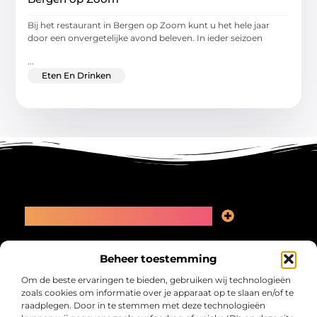
Bij het restaurant in Bergen op Zoom kunt u het hele jaar
door een onvergetelijke avond beleven. In ieder seizoen
...
Eten En Drinken
Main Links
Linkbuilding kopen: slimme zet of recept voor problemen?
Geld online verdienen: kansen, valkuilen en een eerlijk plan
Bericht categorie
Beheer toestemming
Om de beste ervaringen te bieden, gebruiken wij technologieën
zoals cookies om informatie over je apparaat op te slaan en/of te
raadplegen. Door in te stemmen met deze technologieën