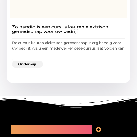
Zo handig is een cursus keuren elektrisch
gereedschap voor uw bedrijf
De cursus keuren elektrisch gereedschap is erg handig voor
uw bedrijf. Als u een medewerker deze cursus laat volgen kan
...
Onderwijs
Main Links
Linkbuilding kopen: slimme zet of recept voor problemen?
Geld online verdienen: kansen, valkuilen en een eerlijk plan