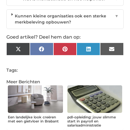
Kunnen kleine organisaties ook een sterke
▼
merkbeleving opbouwen?
Goed artikel? Deel hem dan op:
X
Facebook
Pinterest
LinkedIn
Email
(Twitter)
Tags:
Meer Berichten
Een landelijke look creëren
pdl-opleiding: jouw slimme
met een gietvloer in Brabant
start in payroll en
salarisadministratie