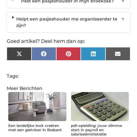
Past een pasjeshouder in mijn broekzak?
▼
Helpt een pasjeshouder me organiseerder te
▼
zijn?
Goed artikel? Deel hem dan op:
X
Facebook
Pinterest
LinkedIn
Email
(Twitter)
Tags:
Meer Berichten
Een landelijke look creëren
pdl-opleiding: jouw slimme
met een gietvloer in Brabant
start in payroll en
salarisadministratie