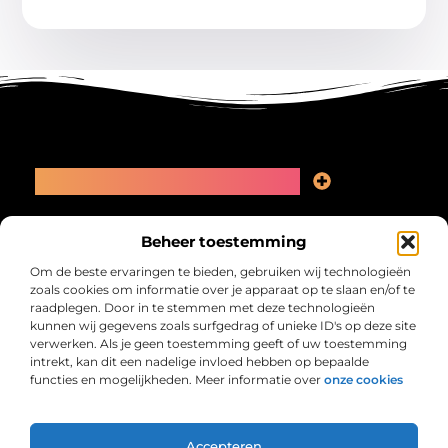
Main Links
Linkbuilding kopen: slimme zet of recept voor problemen?
Geld online verdienen: kansen, valkuilen en een eerlijk plan
Bericht categorie
Beheer toestemming
Om de beste ervaringen te bieden, gebruiken wij technologieën
zoals cookies om informatie over je apparaat op te slaan en/of te
raadplegen. Door in te stemmen met deze technologieën
kunnen wij gegevens zoals surfgedrag of unieke ID's op deze site
verwerken. Als je geen toestemming geeft of uw toestemming
intrekt, kan dit een nadelige invloed hebben op bepaalde
functies en mogelijkheden. Meer informatie over
onze cookies
Collectiefrima.nl – Jouw verzameling van
inspirerende verhalen.
Ontdek blogs en artikelen over alles wat het dagelijks leven boeiend
maakt.
Accepteren