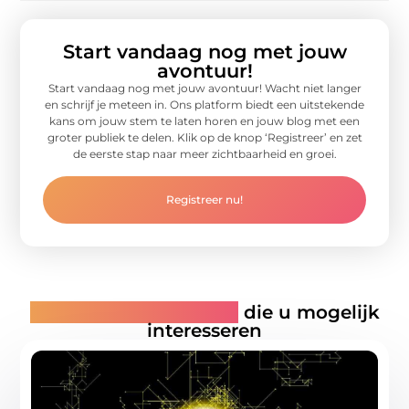
Start vandaag nog met jouw
avontuur!
Start vandaag nog met jouw avontuur! Wacht niet langer
en schrijf je meteen in. Ons platform biedt een uitstekende
kans om jouw stem te laten horen en jouw blog met een
groter publiek te delen. Klik op de knop ‘Registreer’ en zet
de eerste stap naar meer zichtbaarheid en groei.
Registreer nu!
Gerelateerde artikelen
die u mogelijk
interesseren