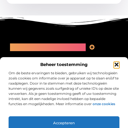
Main Links
Linkbuilding kopen: slimme zet of recept voor problemen?
Geld online verdienen: kansen, valkuilen en een eerlijk plan
Bericht categorie
Beheer toestemming
Om de beste ervaringen te bieden, gebruiken wij technologieën
zoals cookies om informatie over je apparaat op te slaan en/of te
raadplegen. Door in te stemmen met deze technologieën
kunnen wij gegevens zoals surfgedrag of unieke ID's op deze site
verwerken. Als je geen toestemming geeft of uw toestemming
intrekt, kan dit een nadelige invloed hebben op bepaalde
functies en mogelijkheden. Meer informatie over
onze cookies
Collectiefrima.nl – Jouw verzameling van
inspirerende verhalen.
Ontdek blogs en artikelen over alles wat het dagelijks leven boeiend
maakt.
Accepteren