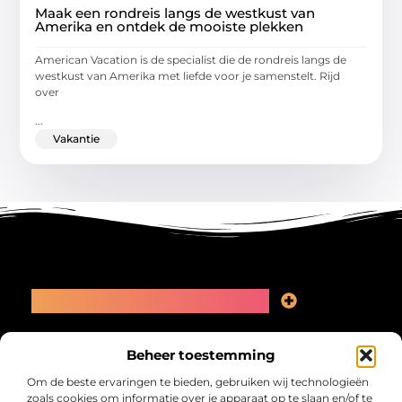
Maak een rondreis langs de westkust van
Amerika en ontdek de mooiste plekken
American Vacation is de specialist die de rondreis langs de
westkust van Amerika met liefde voor je samenstelt. Rijd
over
...
Vakantie
Main Links
Linkbuilding kopen: slimme zet of recept voor problemen?
Geld online verdienen: kansen, valkuilen en een eerlijk plan
Bericht categorie
Beheer toestemming
Om de beste ervaringen te bieden, gebruiken wij technologieën
zoals cookies om informatie over je apparaat op te slaan en/of te