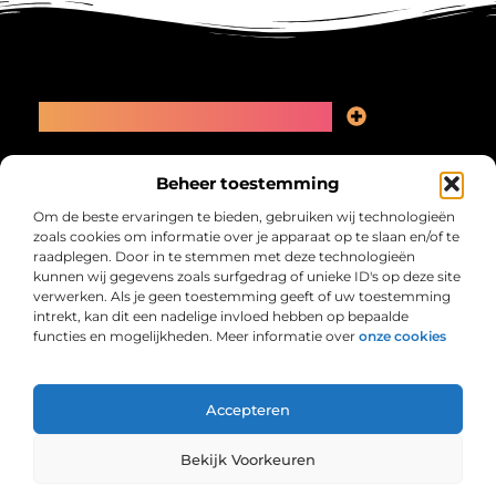
Main Links
Linkbuilding kopen: slimme zet of recept voor problemen?
Geld online verdienen: kansen, valkuilen en een eerlijk plan
Bericht categorie
Beheer toestemming
Om de beste ervaringen te bieden, gebruiken wij technologieën
zoals cookies om informatie over je apparaat op te slaan en/of te
raadplegen. Door in te stemmen met deze technologieën
kunnen wij gegevens zoals surfgedrag of unieke ID's op deze site
verwerken. Als je geen toestemming geeft of uw toestemming
intrekt, kan dit een nadelige invloed hebben op bepaalde
functies en mogelijkheden. Meer informatie over
onze cookies
Collectiefrima.nl – Jouw verzameling van
inspirerende verhalen.
Ontdek blogs en artikelen over alles wat het dagelijks leven boeiend
maakt.
Accepteren
@2025 All Right Reserved. Design by
www.collectiefrima.nl.
Bekijk Voorkeuren