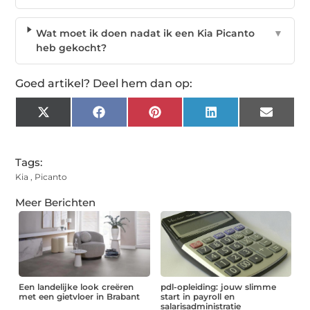
Wat moet ik doen nadat ik een Kia Picanto
▼
heb gekocht?
Goed artikel? Deel hem dan op:
X
Facebook
Pinterest
LinkedIn
Email
(Twitter)
Tags:
Kia
,
Picanto
Meer Berichten
Een landelijke look creëren
pdl-opleiding: jouw slimme
met een gietvloer in Brabant
start in payroll en
salarisadministratie