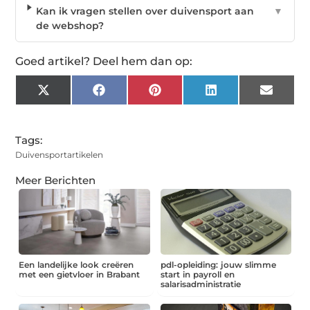
Kan ik vragen stellen over duivensport aan
▼
de webshop?
Goed artikel? Deel hem dan op:
X
Facebook
Pinterest
LinkedIn
Email
(Twitter)
Tags:
Duivensportartikelen
Meer Berichten
Een landelijke look creëren
pdl-opleiding: jouw slimme
met een gietvloer in Brabant
start in payroll en
salarisadministratie