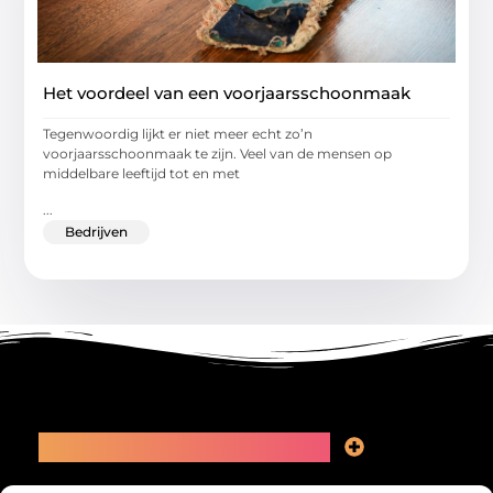
Het voordeel van een voorjaarsschoonmaak
Tegenwoordig lijkt er niet meer echt zo’n
voorjaarsschoonmaak te zijn. Veel van de mensen op
middelbare leeftijd tot en met
...
Bedrijven
Main Links
Linkbuilding kopen: slimme zet of recept voor problemen?
Geld online verdienen: kansen, valkuilen en een eerlijk plan