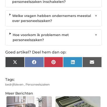
personeelszaken inschakelen?
Welke vragen hebben ondernemers meestal
▼
over personeelszaken?
Hoe voorkom ik problemen met
▼
personeelszaken?
Goed artikel? Deel hem dan op:
X
Facebook
Pinterest
LinkedIn
Email
(Twitter)
Tags:
bedrijfsleven
,
Personeelszaken
Meer Berichten