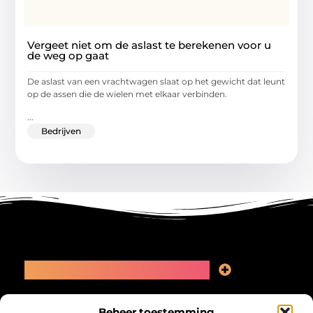
Vergeet niet om de aslast te berekenen voor u
de weg op gaat
De aslast van een vrachtwagen slaat op het gewicht dat leunt
op de assen die de wielen met elkaar verbinden.
...
Bedrijven
Main Links
Linkbuilding kopen: slimme zet of recept voor problemen?
Geld online verdienen: kansen, valkuilen en een eerlijk plan
Bericht categorie
Beheer toestemming