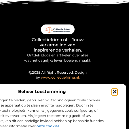
Collectiefrima.nl – Jouw
verzameling van
inspirerende verhalen.
Ontdek blogs en artikelen over alles
wat het dagelijks leven boeiend maakt.
@2025 All Right Reserved. Design
by
www.collectiefrima.nl.
Beheer toestemming
ngen te bieden, gebruiken wij technologieën zoals cookies
je apparaat op te slaan en/of te raadplegen. Door in te
technologieën kunnen wij gegevens zoals surfgedrag of
 site verwerken. Als je geen toestemming geeft of uw
t, kan dit een nadelige invloed hebben op bepaalde functies
Meer informatie over
onze cookies