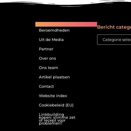
Main Links
Bericht categ
Beroemdheden
Uit de Media
Partner
Over ons
Ons team
Artikel plaatsen
Contact
Website index
Cookiebeleid (EU)
Linkbuilding
kopen: slimme zet
of recept voor
problemen?