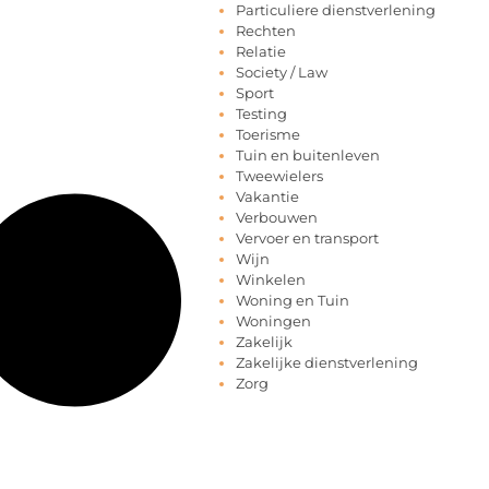
Particuliere dienstverlening
Rechten
Relatie
Society / Law
Sport
Testing
Toerisme
Tuin en buitenleven
Tweewielers
Vakantie
Verbouwen
Vervoer en transport
Wijn
Winkelen
Woning en Tuin
Woningen
Zakelijk
Zakelijke dienstverlening
Zorg