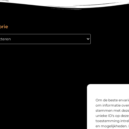
orie
Om de beste ervari
om informatie over 
stemmen met deze 
unieke ID's op deze
toestemming intrek
en mogelijkheden. 