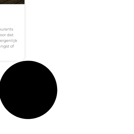
aurants
oor dat
eigenlijk
angst of