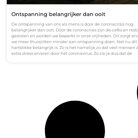
Ontspanning belangrijker dan ooit
De ontspanning van ons als mens is door de coronacrisis nog
belangrijker dan ooit. Door de coronacrisis zijn de cafés en rest
gesloten en worden we beperkt in onze vrijheden. Dit zorgt erv
we meer thuiszitten minder aan ontspanning doen. Net nu dit 
hartstikke belangrijk is. Zo is het namelijk zo dat veel mensen 
extra stress ervaren door het coronavirus. Zo zie je dus dat de