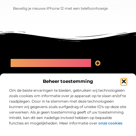
Beveilig je nieuwe iPhone 12 met een telefoonhoesje
Main Links
Linkbuilding kopen: slimme zet of recept voor problemen?
Geld online verdienen: kansen, valkuilen en een eerlijk plan
Bericht categorie
Beheer toestemming
Om de beste ervaringen te bieden, gebruiken wij technologieën
zoals cookies om informatie over je apparaat op te slaan en/of te
raadplegen. Door in te stemmen met deze technologieën
kunnen wij gegevens zoals surfgedrag of unieke ID's op deze site
verwerken. Als je geen toestemming geeft of uw toestemming
intrekt, kan dit een nadelige invloed hebben op bepaalde
functies en mogelijkheden. Meer informatie over
onze cookies
Collectiefrima.nl – Jouw verzameling van
inspirerende verhalen.