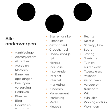
Eten en drinken
Rechten
Alle
Financieel
Relatie
onderwerpen
Gezondheid
Society / Law
Groothandel
Sport
Aanbiedingen
Hobby en vrije
Testing
Alarmsysteem
tijd
Toerisme
Attracties
Horeca
Tuin en
Auto's en
Industrie
buitenleven
Motoren
Insolventie
Tweewielers
Banen en
Internet
Vakantie
opleidingen
Internet
Verbouwen
Beauty en
marketing
Vervoer en
verzorging
Kinderen
transport
Bedrijven
Management
Wijn
Bloemen
Marketing
Winkelen
Blog
Media
Woning en Tuin
Boeken en
Meubels
Woningen