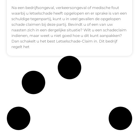
Na een bedrijfsongeval, verkeersongeval of medische fout
waarbij u letselschade heeft opgelopen en er sprake is van een
schuldige tegenpartij, kunt u in veel gevallen de opgelopen
schade claimen bij deze partij. Bevindt u of een van uw
naasten zich in een dergelijke situatie? Wilt u een schadeclaim
indienen, maar weet u niet goed hoe u dit kunt aanpakken?
Dan schakelt u het best Letselschade-Claim in. Dit bedrijf
regelt het