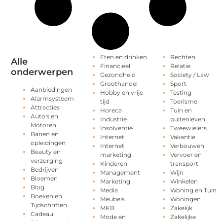
Eten en drinken
Rechten
Alle
Financieel
Relatie
onderwerpen
Gezondheid
Society / Law
Groothandel
Sport
Aanbiedingen
Hobby en vrije
Testing
Alarmsysteem
tijd
Toerisme
Attracties
Horeca
Tuin en
Auto's en
Industrie
buitenleven
Motoren
Insolventie
Tweewielers
Banen en
Internet
Vakantie
opleidingen
Internet
Verbouwen
Beauty en
marketing
Vervoer en
verzorging
Kinderen
transport
Bedrijven
Management
Wijn
Bloemen
Marketing
Winkelen
Blog
Media
Woning en Tuin
Boeken en
Meubels
Woningen
Tijdschriften
MKB
Zakelijk
Cadeau
Mode en
Zakelijke