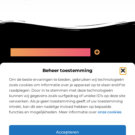
Main Links
Linkbuilding kopen: slimme zet of recept voor problemen?
Geld online verdienen: kansen, valkuilen en een eerlijk plan
Bericht categorie
Beheer toestemming
Om de beste ervaringen te bieden, gebruiken wij technologieën
zoals cookies om informatie over je apparaat op te slaan en/of te
raadplegen. Door in te stemmen met deze technologieën
kunnen wij gegevens zoals surfgedrag of unieke ID's op deze site
verwerken. Als je geen toestemming geeft of uw toestemming
intrekt, kan dit een nadelige invloed hebben op bepaalde
functies en mogelijkheden. Meer informatie over
onze cookies
Collectiefrima.nl – Jouw verzameling van
inspirerende verhalen.
Ontdek blogs en artikelen over alles wat het dagelijks leven boeiend
maakt.
Accepteren