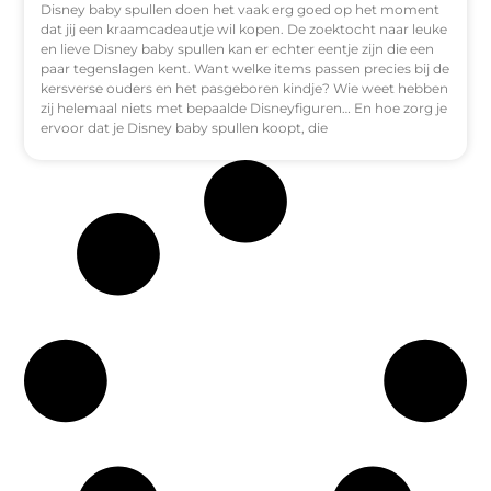
Disney baby spullen doen het vaak erg goed op het moment
dat jij een kraamcadeautje wil kopen. De zoektocht naar leuke
en lieve Disney baby spullen kan er echter eentje zijn die een
paar tegenslagen kent. Want welke items passen precies bij de
kersverse ouders en het pasgeboren kindje? Wie weet hebben
zij helemaal niets met bepaalde Disneyfiguren… En hoe zorg je
ervoor dat je Disney baby spullen koopt, die