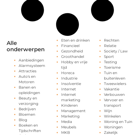
Eten en drinken
Rechten
Alle
Financieel
Relatie
onderwerpen
Gezondheid
Society / Law
Groothandel
Sport
Aanbiedingen
Hobby en vrije
Testing
Alarmsysteem
tijd
Toerisme
Attracties
Horeca
Tuin en
Auto's en
Industrie
buitenleven
Motoren
Insolventie
Tweewielers
Banen en
Internet
Vakantie
opleidingen
Internet
Verbouwen
Beauty en
marketing
Vervoer en
verzorging
Kinderen
transport
Bedrijven
Management
Wijn
Bloemen
Marketing
Winkelen
Blog
Media
Woning en Tuin
Boeken en
Meubels
Woningen
Tijdschriften
MKB
Zakelijk