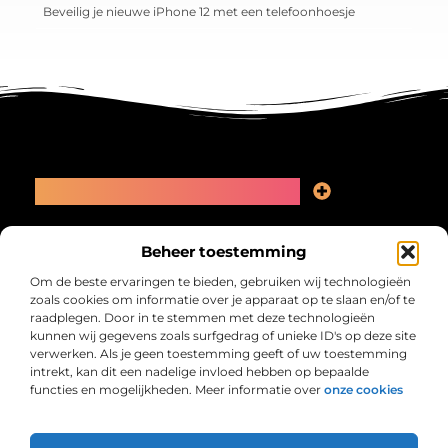
Beveilig je nieuwe iPhone 12 met een telefoonhoesje
Main Links
Linkbuilding kopen: slimme zet of recept voor problemen?
Geld online verdienen: kansen, valkuilen en een eerlijk plan
Bericht categorie
Beheer toestemming
Om de beste ervaringen te bieden, gebruiken wij technologieën
zoals cookies om informatie over je apparaat op te slaan en/of te
raadplegen. Door in te stemmen met deze technologieën
kunnen wij gegevens zoals surfgedrag of unieke ID's op deze site
verwerken. Als je geen toestemming geeft of uw toestemming
intrekt, kan dit een nadelige invloed hebben op bepaalde
functies en mogelijkheden. Meer informatie over
onze cookies
Collectiefrima.nl – Jouw verzameling van
inspirerende verhalen.
Ontdek blogs en artikelen over alles wat het dagelijks leven boeiend