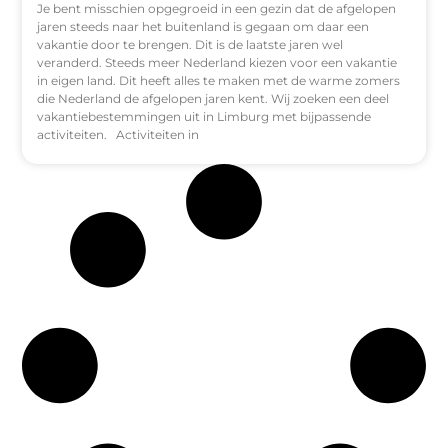
Je bent misschien opgegroeid in een gezin dat de afgelopen
jaren steeds naar het buitenland is gegaan om daar een
vakantie door te brengen. Dit is de laatste jaren wel
veranderd. Steeds meer Nederland kiezen voor een vakantie
in eigen land. Dit heeft alles te maken met de warme zomers
die Nederland de afgelopen jaren kent. Wij zoeken een deel
vakantiebestemmingen uit in Limburg met bijpassende
activiteiten. Activiteiten in