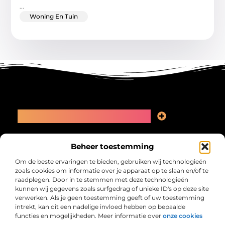
...
Woning En Tuin
Main Links
Linkbuilding kopen: slimme zet of recept voor problemen?
Geld online verdienen: kansen, valkuilen en een eerlijk plan
Bericht categorie
Beheer toestemming
Om de beste ervaringen te bieden, gebruiken wij technologieën
zoals cookies om informatie over je apparaat op te slaan en/of te
raadplegen. Door in te stemmen met deze technologieën
kunnen wij gegevens zoals surfgedrag of unieke ID's op deze site
verwerken. Als je geen toestemming geeft of uw toestemming
intrekt, kan dit een nadelige invloed hebben op bepaalde
functies en mogelijkheden. Meer informatie over
onze cookies
Collectiefrima.nl – Jouw verzameling van