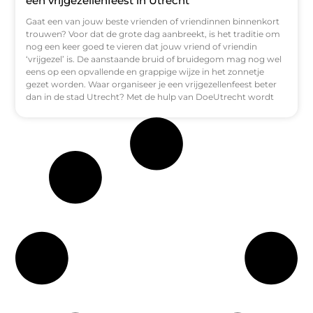
een vrijgezellenfeest in Utrecht
Gaat een van jouw beste vrienden of vriendinnen binnenkort
trouwen? Voor dat de grote dag aanbreekt, is het traditie om
nog een keer goed te vieren dat jouw vriend of vriendin
‘vrijgezel’ is. De aanstaande bruid of bruidegom mag nog wel
eens op een opvallende en grappige wijze in het zonnetje
gezet worden. Waar organiseer je een vrijgezellenfeest beter
dan in de stad Utrecht? Met de hulp van DoeUtrecht wordt