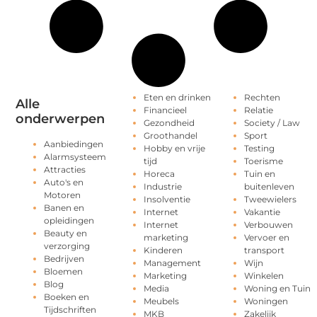
Eten en drinken
Rechten
Alle
Financieel
Relatie
onderwerpen
Gezondheid
Society / Law
Groothandel
Sport
Aanbiedingen
Hobby en vrije
Testing
Alarmsysteem
tijd
Toerisme
Attracties
Horeca
Tuin en
Auto's en
Industrie
buitenleven
Motoren
Insolventie
Tweewielers
Banen en
Internet
Vakantie
opleidingen
Internet
Verbouwen
Beauty en
marketing
Vervoer en
verzorging
Kinderen
transport
Bedrijven
Management
Wijn
Bloemen
Marketing
Winkelen
Blog
Media
Woning en Tuin
Boeken en
Meubels
Woningen
Tijdschriften
MKB
Zakelijk