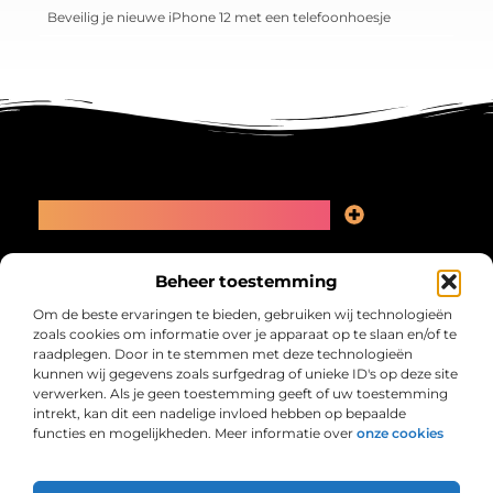
Beveilig je nieuwe iPhone 12 met een telefoonhoesje
Main Links
Linkbuilding kopen: slimme zet of recept voor problemen?
Geld online verdienen: kansen, valkuilen en een eerlijk plan
Bericht categorie
Beheer toestemming
Om de beste ervaringen te bieden, gebruiken wij technologieën
zoals cookies om informatie over je apparaat op te slaan en/of te
raadplegen. Door in te stemmen met deze technologieën
kunnen wij gegevens zoals surfgedrag of unieke ID's op deze site
verwerken. Als je geen toestemming geeft of uw toestemming
intrekt, kan dit een nadelige invloed hebben op bepaalde
functies en mogelijkheden. Meer informatie over
onze cookies
Collectiefrima.nl – Jouw verzameling van
inspirerende verhalen.
Ontdek blogs en artikelen over alles wat het dagelijks leven boeiend