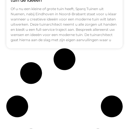
tuin dé ideeën
Of u nu een kleine of grote tuin heeft, Sparq Tuinen uit
Nuenen, nabij Eindhoven in Noord-Brabant staat voor u klaar
wanneer u creatieve ideeën voor een moderne tuin wilt laten
uitwerken. Deze tuinarchitect neemt u alle zorgen uit handen
en biedt u een full-service traject aan. Bespreek allereerst uw
wensen en ideeën voor een moderne tuin. De tuinarchitect
gaat hierna aan de slag met zijn eigen aanvullingen waar u