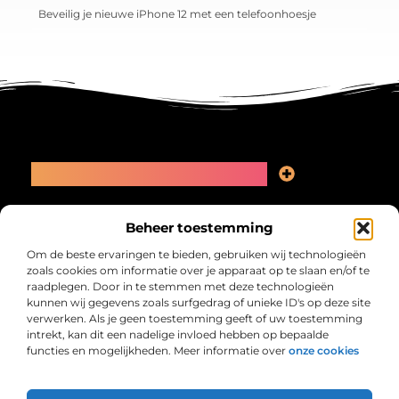
Beveilig je nieuwe iPhone 12 met een telefoonhoesje
Main Links
Linkbuilding kopen: slimme zet of recept voor problemen?
Geld online verdienen: kansen, valkuilen en een eerlijk plan
Bericht categorie
Beheer toestemming
Om de beste ervaringen te bieden, gebruiken wij technologieën
zoals cookies om informatie over je apparaat op te slaan en/of te
raadplegen. Door in te stemmen met deze technologieën
kunnen wij gegevens zoals surfgedrag of unieke ID's op deze site
verwerken. Als je geen toestemming geeft of uw toestemming
intrekt, kan dit een nadelige invloed hebben op bepaalde
functies en mogelijkheden. Meer informatie over
onze cookies
Collectiefrima.nl – Jouw verzameling van
inspirerende verhalen.
Ontdek blogs en artikelen over alles wat het dagelijks leven boeiend