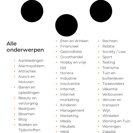
Eten en drinken
Rechten
Alle
Financieel
Relatie
onderwerpen
Gezondheid
Society / Law
Groothandel
Sport
Aanbiedingen
Hobby en vrije
Testing
Alarmsysteem
tijd
Toerisme
Attracties
Horeca
Tuin en
Auto's en
Industrie
buitenleven
Motoren
Insolventie
Tweewielers
Banen en
Internet
Vakantie
opleidingen
Internet
Verbouwen
Beauty en
marketing
Vervoer en
verzorging
Kinderen
transport
Bedrijven
Management
Wijn
Bloemen
Marketing
Winkelen
Blog
Media
Woning en Tuin
Boeken en
Meubels
Woningen
Tijdschriften
MKB
Zakelijk