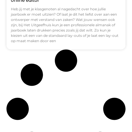
online editor
Heb jij met je klasgenoten al nagedacht over hoe jullie
jaarboek er moet uitzien? Of laat je dit het liefst over aan een
ontwerper met verstand van zaken? Wat jouw wensen ook
zijn, bij Het Uitgeefhuis kun je een professionele almanak of
jaarboek laten drukken precies zoals jij dat wilt. Zo kun je
kiezen uit een van de standaard lay-outs of je laat een lay-out
op maat maken door een