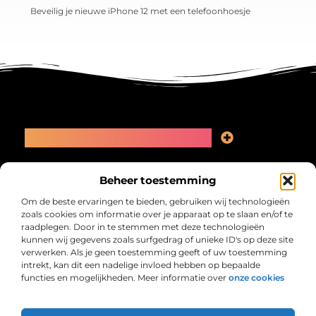
Beveilig je nieuwe iPhone 12 met een telefoonhoesje
Main Links
Linkbuilding kopen: slimme zet of recept voor problemen?
Geld online verdienen: kansen, valkuilen en een eerlijk plan
Bericht categorie
Beheer toestemming
Om de beste ervaringen te bieden, gebruiken wij technologieën
zoals cookies om informatie over je apparaat op te slaan en/of te
raadplegen. Door in te stemmen met deze technologieën
kunnen wij gegevens zoals surfgedrag of unieke ID's op deze site
verwerken. Als je geen toestemming geeft of uw toestemming
intrekt, kan dit een nadelige invloed hebben op bepaalde
functies en mogelijkheden. Meer informatie over
onze cookies
Collectiefrima.nl – Jouw verzameling van
inspirerende verhalen.
Ontdek blogs en artikelen over alles wat het dagelijks leven boeiend