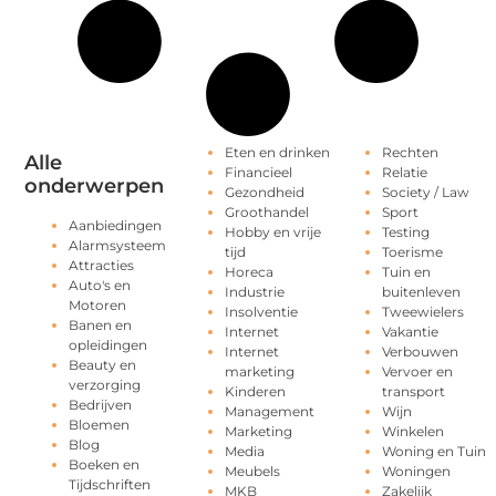
Eten en drinken
Rechten
Alle
Financieel
Relatie
onderwerpen
Gezondheid
Society / Law
Groothandel
Sport
Aanbiedingen
Hobby en vrije
Testing
Alarmsysteem
tijd
Toerisme
Attracties
Horeca
Tuin en
Auto's en
Industrie
buitenleven
Motoren
Insolventie
Tweewielers
Banen en
Internet
Vakantie
opleidingen
Internet
Verbouwen
Beauty en
marketing
Vervoer en
verzorging
Kinderen
transport
Bedrijven
Management
Wijn
Bloemen
Marketing
Winkelen
Blog
Media
Woning en Tuin
Boeken en
Meubels
Woningen
Tijdschriften
MKB
Zakelijk