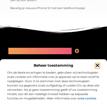
dan ze ooit waren?
Beveilig je nieuwe iPhone 12 met een telefoonhoesje
Main Links
Linkbuilding kopen: slimme zet of recept voor problemen?
Geld online verdienen: kansen, valkuilen en een eerlijk plan
Bericht categorie
Beheer toestemming
Om de beste ervaringen te bieden, gebruiken wij technologieën
zoals cookies om informatie over je apparaat op te slaan en/of te
raadplegen. Door in te stemmen met deze technologieën
kunnen wij gegevens zoals surfgedrag of unieke ID's op deze site
verwerken. Als je geen toestemming geeft of uw toestemming
intrekt, kan dit een nadelige invloed hebben op bepaalde
functies en mogelijkheden. Meer informatie over
onze cookies
Collectiefrima.nl – Jouw verzameling van
inspirerende verhalen.