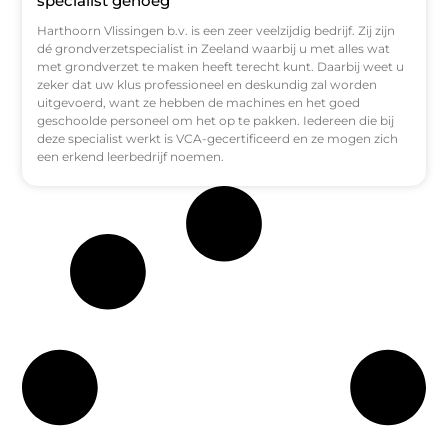
specialist genoeg
Harthoorn Vlissingen b.v. is een zeer veelzijdig bedrijf. Zij zijn
dé grondverzetspecialist in Zeeland waarbij u met alles wat
met grondverzet te maken heeft terecht kunt. Daarbij weet u
zeker dat uw klus professioneel en deskundig zal worden
uitgevoerd, want ze hebben de machines en het goed
geschoolde personeel om het op te pakken. Iedereen die bij
deze specialist werkt is VCA-gecertificeerd en ze mogen zich
een erkend leerbedrijf noemen.