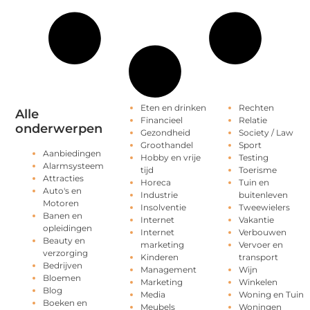
Eten en drinken
Rechten
Alle
Financieel
Relatie
onderwerpen
Gezondheid
Society / Law
Groothandel
Sport
Aanbiedingen
Hobby en vrije
Testing
Alarmsysteem
tijd
Toerisme
Attracties
Horeca
Tuin en
Auto's en
Industrie
buitenleven
Motoren
Insolventie
Tweewielers
Banen en
Internet
Vakantie
opleidingen
Internet
Verbouwen
Beauty en
marketing
Vervoer en
verzorging
Kinderen
transport
Bedrijven
Management
Wijn
Bloemen
Marketing
Winkelen
Blog
Media
Woning en Tuin
Boeken en
Meubels
Woningen