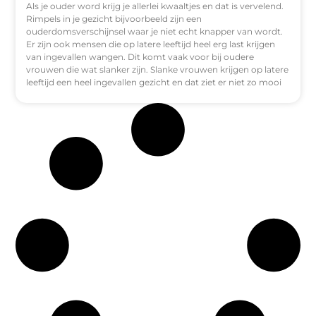
Als je ouder word krijg je allerlei kwaaltjes en dat is vervelend.
Rimpels in je gezicht bijvoorbeeld zijn een
ouderdomsverschijnsel waar je niet echt knapper van wordt.
Er zijn ook mensen die op latere leeftijd heel erg last krijgen
van ingevallen wangen. Dit komt vaak voor bij oudere
vrouwen die wat slanker zijn. Slanke vrouwen krijgen op latere
leeftijd een heel ingevallen gezicht en dat ziet er niet zo mooi