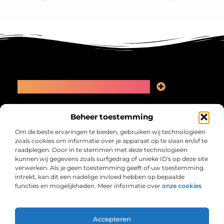
Main Links
Linkbuilding kopen: slimme zet of recept voor problemen?
Geld online verdienen: kansen, valkuilen en een eerlijk plan
Bericht categorie
Beheer toestemming
Om de beste ervaringen te bieden, gebruiken wij technologieën
zoals cookies om informatie over je apparaat op te slaan en/of te
raadplegen. Door in te stemmen met deze technologieën
kunnen wij gegevens zoals surfgedrag of unieke ID's op deze site
verwerken. Als je geen toestemming geeft of uw toestemming
intrekt, kan dit een nadelige invloed hebben op bepaalde
functies en mogelijkheden. Meer informatie over
onze cookies
Collectiefrima.nl – Jouw verzameling van
inspirerende verhalen.
Ontdek blogs en artikelen over alles wat het dagelijks leven boeiend
maakt.
Accepteren