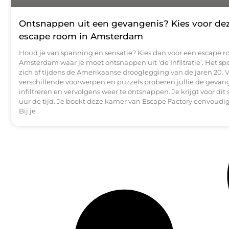
Ontsnappen uit een gevangenis? Kies voor de
escape room in Amsterdam
Houd je van spanning en sensatie? Kies dan voor een escape r
Amsterdam waar je moet ontsnappen uit ‘de Infiltratie’. Het spe
zich af tijdens de Amerikaanse drooglegging van de jaren 20. V
verschillende voorwerpen en puzzels proberen jullie de gevang
infiltreren en vervolgens weer te ontsnappen. Je krijgt voor dit
uur de tijd. Je boekt deze kamer van Escape Factory eenvoudig
Bij je