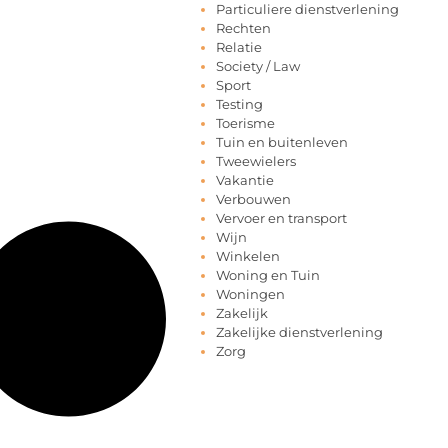
Particuliere dienstverlening
Rechten
Relatie
Society / Law
Sport
Testing
Toerisme
Tuin en buitenleven
Tweewielers
Vakantie
Verbouwen
Vervoer en transport
Wijn
Winkelen
Woning en Tuin
Woningen
Zakelijk
Zakelijke dienstverlening
Zorg