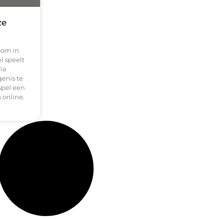
ze
oom in
l speelt
ia
enis te
 spel een
 online.