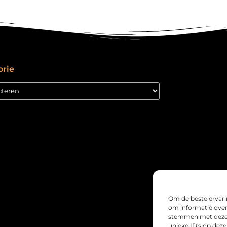
orie
Om de beste ervari
om informatie over 
stemmen met deze 
unieke ID's op deze