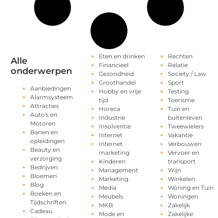
Eten en drinken
Rechten
Alle
Financieel
Relatie
onderwerpen
Gezondheid
Society / Law
Groothandel
Sport
Aanbiedingen
Hobby en vrije
Testing
Alarmsysteem
tijd
Toerisme
Attracties
Horeca
Tuin en
Auto's en
Industrie
buitenleven
Motoren
Insolventie
Tweewielers
Banen en
Internet
Vakantie
opleidingen
Internet
Verbouwen
Beauty en
marketing
Vervoer en
verzorging
Kinderen
transport
Bedrijven
Management
Wijn
Bloemen
Marketing
Winkelen
Blog
Media
Woning en Tuin
Boeken en
Meubels
Woningen
Tijdschriften
MKB
Zakelijk
Cadeau
Mode en
Zakelijke