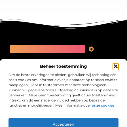
Main Links
Linkbuilding kopen: slimme zet of recept voor problemen?
Geld online verdienen: kansen, valkuilen en een eerlijk plan
Bericht categorie
Beheer toestemming
Om de beste ervaringen te bieden, gebruiken wij technologieën
zoals cookies om informatie over je apparaat op te slaan en/of te
raadplegen. Door in te stemmen met deze technologieën
kunnen wij gegevens zoals surfgedrag of unieke ID's op deze site
verwerken. Als je geen toestemming geeft of uw toestemming
intrekt, kan dit een nadelige invloed hebben op bepaalde
functies en mogelijkheden. Meer informatie over
onze cookies
Collectiefrima.nl – Jouw verzameling van
inspirerende verhalen.
Ontdek blogs en artikelen over alles wat het dagelijks leven boeiend
maakt.
Accepteren