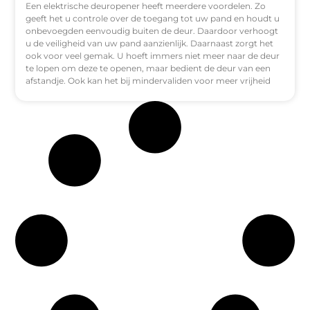
Een elektrische deuropener heeft meerdere voordelen. Zo
geeft het u controle over de toegang tot uw pand en houdt u
onbevoegden eenvoudig buiten de deur. Daardoor verhoogt
u de veiligheid van uw pand aanzienlijk. Daarnaast zorgt het
ook voor veel gemak. U hoeft immers niet meer naar de deur
te lopen om deze te openen, maar bedient de deur van een
afstandje. Ook kan het bij mindervaliden voor meer vrijheid