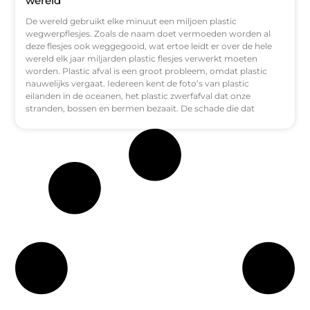
wereld
De wereld gebruikt elke minuut een miljoen plastic
wegwerpflesjes. Zoals de naam doet vermoeden worden al
deze flesjes ook weggegooid, wat ertoe leidt er over de hele
wereld elk jaar miljarden plastic flesjes verwerkt moeten
worden. Plastic afval is een groot probleem, omdat plastic
nauwelijks vergaat. Iedereen kent de foto’s van plastic
eilanden in de oceanen, het plastic zwerfafval dat onze
stranden, bossen en bermen bezaait. De schade die dat