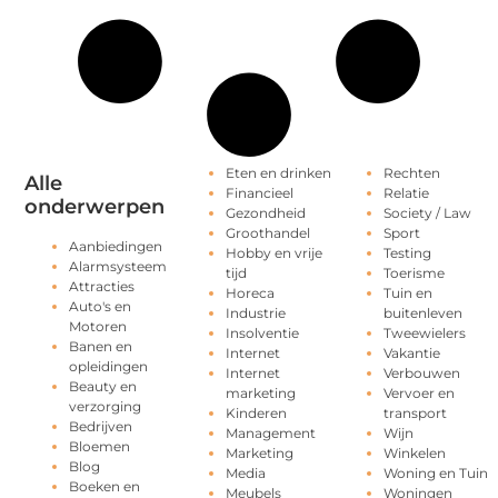
Eten en drinken
Rechten
Alle
Financieel
Relatie
onderwerpen
Gezondheid
Society / Law
Groothandel
Sport
Aanbiedingen
Hobby en vrije
Testing
Alarmsysteem
tijd
Toerisme
Attracties
Horeca
Tuin en
Auto's en
Industrie
buitenleven
Motoren
Insolventie
Tweewielers
Banen en
Internet
Vakantie
opleidingen
Internet
Verbouwen
Beauty en
marketing
Vervoer en
verzorging
Kinderen
transport
Bedrijven
Management
Wijn
Bloemen
Marketing
Winkelen
Blog
Media
Woning en Tuin
Boeken en
Meubels
Woningen