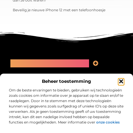
dan ze ooit waren?
Beveilig je nieuwe iPhone 12 met een telefoonhoesje
Main Links
Linkbuilding kopen: slimme zet of recept voor problemen?
Geld online verdienen: kansen, valkuilen en een eerlijk plan
Bericht categorie
Beheer toestemming
Om de beste ervaringen te bieden, gebruiken wij technologieën
zoals cookies om informatie over je apparaat op te slaan en/of te
raadplegen. Door in te stemmen met deze technologieën
kunnen wij gegevens zoals surfgedrag of unieke ID's op deze site
verwerken. Als je geen toestemming geeft of uw toestemming
intrekt, kan dit een nadelige invloed hebben op bepaalde
functies en mogelijkheden. Meer informatie over
onze cookies
Collectiefrima.nl – Jouw verzameling van
inspirerende verhalen.