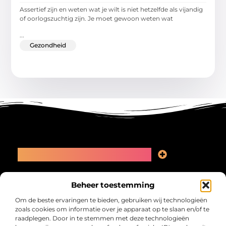
Assertief zijn en weten wat je wilt is niet hetzelfde als vijandig
of oorlogszuchtig zijn. Je moet gewoon weten wat
...
Gezondheid
Main Links
Linkbuilding kopen: slimme zet of recept voor problemen?
Geld online verdienen: kansen, valkuilen en een eerlijk plan
Bericht categorie
Beheer toestemming
Om de beste ervaringen te bieden, gebruiken wij technologieën
zoals cookies om informatie over je apparaat op te slaan en/of te
raadplegen. Door in te stemmen met deze technologieën