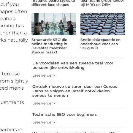
matches beard styles to
technische groothandel
. If you
different face shapes
bij MRO en OEM
shapes often
reating
ooming has
ther than a
rks naturally
Structurele SEO die
Snelle dakreparatie en
online marketing in
onderhoud voor een
Deventer meetbaar
veilig huis
sterker maakt
De voordelen van een tweede taal voor
persoonlijke ontwikkeling
often use
Lees verder »
rom slightly
Ontdek nieuwe culturen door een Cursus
enced men’s
Frans te volgen en Jezelf ontwikkelen
serieus te nemen
djustments
Lees verder »
Technische SEO voor beginners
Lees verder »
barbers in