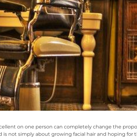
 excellent on one person can completely change the propo
 is not simply about growing facial hair and hoping for t