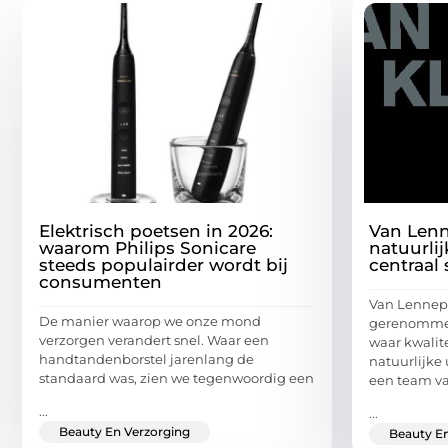
Elektrisch poetsen in 2026:
Van Lenn
waarom Philips Sonicare
natuurli
steeds populairder wordt bij
centraal 
consumenten
Van Lennep 
De manier waarop we onze mond
gerenommee
verzorgen verandert snel. Waar een
waar kwalite
handtandenborstel jarenlang de
natuurlijke 
standaard was, zien we tegenwoordig een
een team v
...
...
Beauty En Verzorging
Beauty En