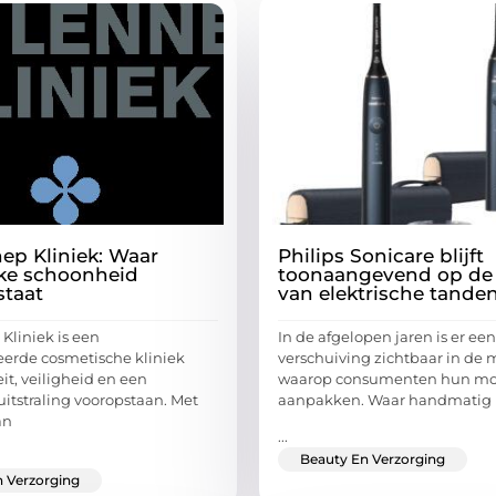
ep Kliniek: Waar
Philips Sonicare blijft
jke schoonheid
toonaangevend op de
staat
van elektrische tande
Kliniek is een
In de afgelopen jaren is er ee
rde cosmetische kliniek
verschuiving zichtbaar in de 
it, veiligheid en een
waarop consumenten hun m
uitstraling vooropstaan. Met
aanpakken. Waar handmatig
an
...
Beauty En Verzorging
 Verzorging