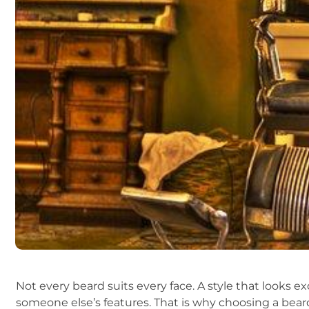
Not every beard suits every face. A style that looks
someone else’s features. That is why choosing a beard