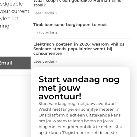
Waar koop ik een gebruikte Herman Miller
ledgeable
stoel?
your current
Lees verder »
yle that
Tirol: iconische bergtoppen te voet
ring
Lees verder »
Elektrisch poetsen in 2026: waarom Philips
Sonicare steeds populairder wordt bij
consumenten
Lees verder »
Email
Start vandaag nog
met jouw
avontuur!
Start vandaag nog met jouw avontuur!
Wacht niet langer en schrijf je meteen in.
Ons platform biedt een uitstekende kans
om jouw stem te laten horen en jouw
blog met een groter publiek te delen. Klik
op de knop ‘Registreer’ en zet de eerste