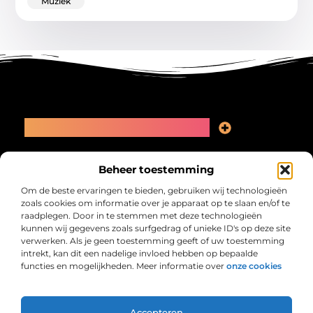
Muziek
Main Links
Linkbuilding kopen: slimme zet of recept voor problemen?
Geld online verdienen: kansen, valkuilen en een eerlijk plan
Bericht categorie
Beheer toestemming
Om de beste ervaringen te bieden, gebruiken wij technologieën
zoals cookies om informatie over je apparaat op te slaan en/of te
raadplegen. Door in te stemmen met deze technologieën
kunnen wij gegevens zoals surfgedrag of unieke ID's op deze site
verwerken. Als je geen toestemming geeft of uw toestemming
intrekt, kan dit een nadelige invloed hebben op bepaalde
functies en mogelijkheden. Meer informatie over
onze cookies
Collectiefrima.nl – Jouw verzameling van
inspirerende verhalen.
Ontdek blogs en artikelen over alles wat het dagelijks leven boeiend
maakt.
Accepteren