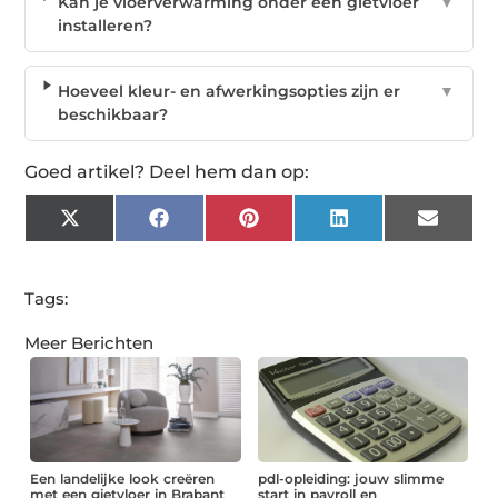
Kan je vloerverwarming onder een gietvloer
▼
installeren?
Hoeveel kleur- en afwerkingsopties zijn er
▼
beschikbaar?
Goed artikel? Deel hem dan op:
X
Facebook
Pinterest
LinkedIn
Email
(Twitter)
Tags:
Meer Berichten
Een landelijke look creëren
pdl-opleiding: jouw slimme
met een gietvloer in Brabant
start in payroll en