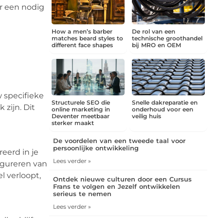
er een nodig
How a men’s barber
De rol van een
matches beard styles to
technische groothandel
different face shapes
bij MRO en OEM
w specifieke
Structurele SEO die
Snelle dakreparatie en
zijn. Dit
online marketing in
onderhoud voor een
Deventer meetbaar
veilig huis
sterker maakt
De voordelen van een tweede taal voor
persoonlijke ontwikkeling
eerd in je
Lees verder »
igureren van
l verloopt,
Ontdek nieuwe culturen door een Cursus
Frans te volgen en Jezelf ontwikkelen
serieus te nemen
Lees verder »