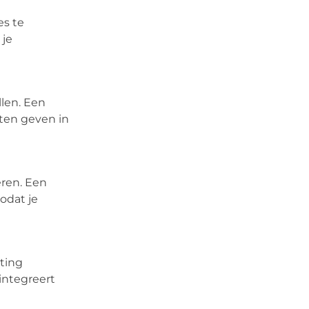
es te
 je
len. Een
hten geven in
ren. Een
odat je
ting
integreert