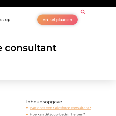
ct op
Artikel plaatsen
e consultant
Inhoudsopgave
Wat doet een Salesforce consultant?
Hoe kan dit jouw bedrijf helpen?