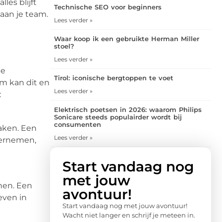
es blijft
Technische SEO voor beginners
aan je team.
Lees verder »
Waar koop ik een gebruikte Herman Miller
stoel?
Lees verder »
je
Tirol: iconische bergtoppen te voet
m kan dit en
Lees verder »
:
Elektrisch poetsen in 2026: waarom Philips
Sonicare steeds populairder wordt bij
consumenten
taken. Een
Lees verder »
vernemen,
Start vandaag nog
met jouw
nen. Een
avontuur!
even in
Start vandaag nog met jouw avontuur!
Wacht niet langer en schrijf je meteen in.