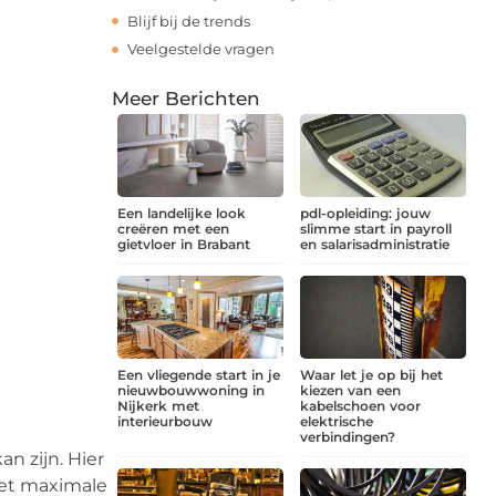
Blijf bij de trends
Veelgestelde vragen
Meer Berichten
Een landelijke look
pdl-opleiding: jouw
creëren met een
slimme start in payroll
gietvloer in Brabant
en salarisadministratie
Een vliegende start in je
Waar let je op bij het
nieuwbouwwoning in
kiezen van een
Nijkerk met
kabelschoen voor
interieurbouw
elektrische
verbindingen?
n zijn. Hier
het maximale