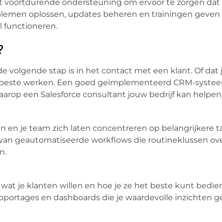
 voortdurende ondersteuning om ervoor te zorgen dat all
oblemen oplossen, updates beheren en trainingen geven 
l functioneren.
?
de volgende stap is in het contact met een klant. Of dat 
beste werken. Een goed geïmplementeerd CRM-systee
arop een Salesforce consultant jouw bedrijf kan helpen
n en je team zich laten concentreren op belangrijkere 
en van geautomatiseerde workflows die routineklussen o
n.
wat je klanten willen en hoe je ze het beste kunt bedie
rapportages en dashboards die je waardevolle inzichten g