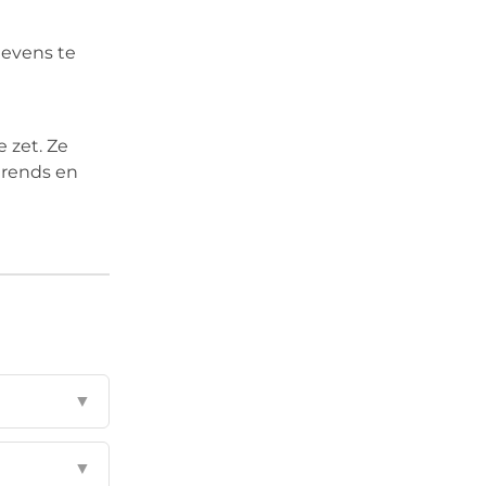
gevens te
 zet. Ze
trends en
▼
▼