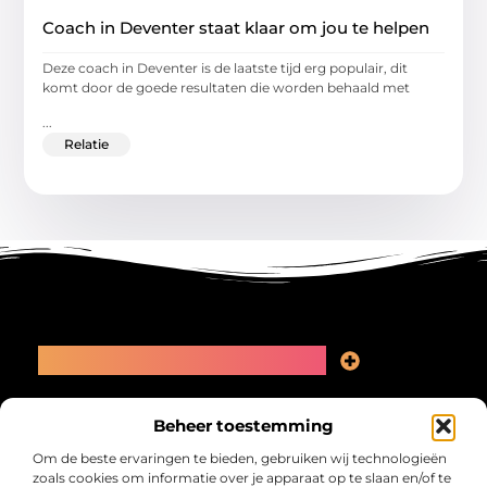
Coach in Deventer staat klaar om jou te helpen
Deze coach in Deventer is de laatste tijd erg populair, dit
komt door de goede resultaten die worden behaald met
...
Relatie
Main Links
Linkbuilding kopen: slimme zet of recept voor problemen?
Geld online verdienen: kansen, valkuilen en een eerlijk plan
Bericht categorie
Beheer toestemming
Om de beste ervaringen te bieden, gebruiken wij technologieën
zoals cookies om informatie over je apparaat op te slaan en/of te