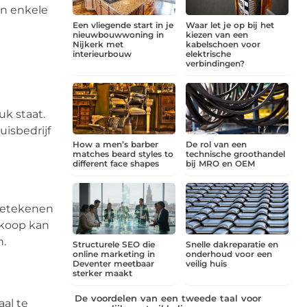
jn enkele
Een vliegende start in je
Waar let je op bij het
nieuwbouwwoning in
kiezen van een
Nijkerk met
kabelschoen voor
interieurbouw
elektrische
verbindingen?
uk staat.
uisbedrijf
How a men’s barber
De rol van een
matches beard styles to
technische groothandel
different face shapes
bij MRO en OEM
 betekenen
dkoop kan
n.
Structurele SEO die
Snelle dakreparatie en
online marketing in
onderhoud voor een
Deventer meetbaar
veilig huis
sterker maakt
De voordelen van een tweede taal voor
aal te