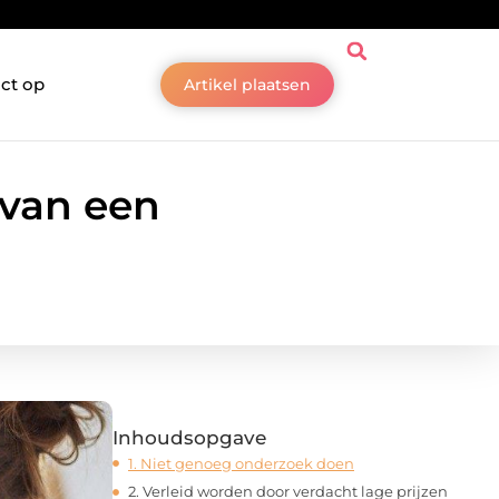
ct op
Artikel plaatsen
 van een
Inhoudsopgave
1. Niet genoeg onderzoek doen
2. Verleid worden door verdacht lage prijzen