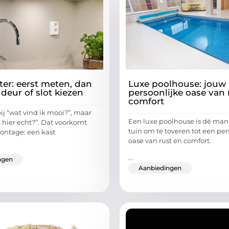
ter: eerst meten, dan
Luxe poolhouse: jouw
 deur of slot kiezen
persoonlijke oase van 
comfort
ij “wat vind ik mooi?”, maar
Een luxe poolhouse is dé man
t hier echt?”. Dat voorkomt
tuin om te toveren tot een per
ontage: een kast
oase van rust en comfort.
...
ngen
Aanbiedingen