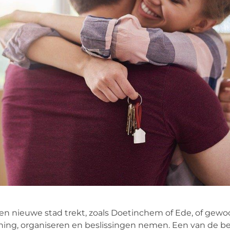
r een nieuwe stad trekt, zoals Doetinchem of Ede, of gew
nning, organiseren en beslissingen nemen. Een van de be