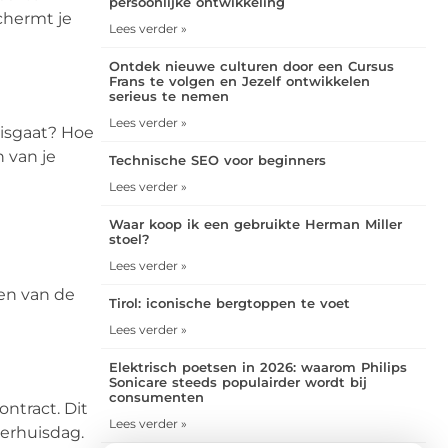
persoonlijke ontwikkeling
chermt je
Lees verder »
Ontdek nieuwe culturen door een Cursus
Frans te volgen en Jezelf ontwikkelen
serieus te nemen
Lees verder »
misgaat? Hoe
 van je
Technische SEO voor beginners
Lees verder »
Waar koop ik een gebruikte Herman Miller
stoel?
Lees verder »
zen van de
Tirol: iconische bergtoppen te voet
Lees verder »
Elektrisch poetsen in 2026: waarom Philips
Sonicare steeds populairder wordt bij
consumenten
ontract. Dit
Lees verder »
verhuisdag.